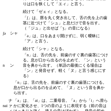
りは口を狭くして「エィ」と言う。
続けて「ゼェィ」となる。
「ʃ」は、唇を丸く突き出して、舌の先を上の歯
茎に近づけて「シュ」と息だけで音を出す。
（「ジュ」と出せば「ʒ」の音になる）
シャ
ʃə
「ə」は、口をあまり開けずに、弱く曖昧に
「ア」と言う。
続けて「シャ」となる。
「n」は、舌の先を、前歯のすぐ裏の歯茎につけ
る。息が口から出るのを止めて、「ン」という
n
ン
音を鼻から出す。（単語の最後にくる場合は
「ン」と発音せず、軽く「ヌ」と言う感じにす
る）
「n」は、舌の先を、前歯のすぐ裏の歯茎につける。
息が口から出るのを止めて、「ヌ」という音を鼻か
ら出す。
ナ
「a」は、「ai」は、二重母音。「a」から「i」へ滑ら
nai
ァ
かに変化させ、1つの音のように表現する（前の音は
ィ
はっきりと強く、後ろの音はぼかす）。発音の初め