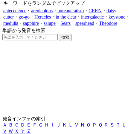
キーワードをランダムでピックアップ
antecedence
・
arenicolous
・
bureaucratism
・
CERN
・
daisy
cutter
・
go-go
・
Heracles
・
in the clear
・
intergalactic
・
keystone
・
medulla
・
sapphire
・
sarape
・
Sears
・
spearhead
・
Theodore
単語から発音を検索
発音インフォの索引
Ａ
Ｂ
Ｃ
Ｄ
Ｅ
Ｆ
Ｇ
Ｈ
Ｉ
Ｊ
Ｋ
Ｌ
Ｍ
Ｎ
Ｏ
Ｐ
Ｑ
Ｒ
Ｓ
Ｔ
Ｕ
Ｖ
Ｗ
Ｘ
Ｙ
Ｚ