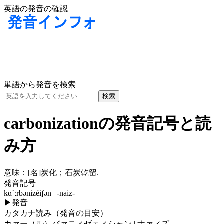
英語の発音の確認
単語から発音を検索
carbonizationの発音記号と読
み方
意味：
[名]
炭化；石炭乾留.
発音記号
kɑ`ːrbənizéiʃən | -naiz-
▶
発音
カタカナ読み（発音の目安）
カァー（ル）バァニィゼェィシャン | ナァィズ