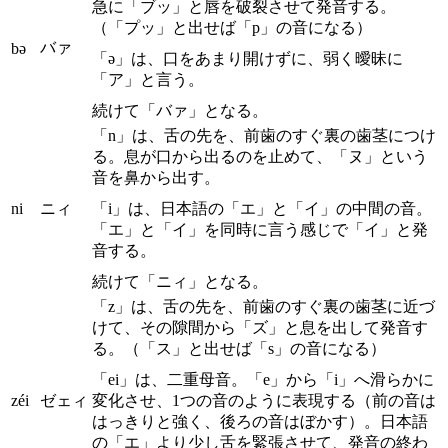
急に「ブッ」と唇を破裂させて発音する。
（「プッ」と出せば「p」の音になる）
バァ
bə
「ə」は、口をあまり開けずに、弱く曖昧に
「ア」と言う。
続けて「バァ」となる。
「n」は、舌の先を、前歯のすぐ裏の歯茎につけ
る。息が口から出るのを止めて、「ヌ」という
音を鼻から出す。
ni
ニィ
「i」は、日本語の「エ」と「イ」の中間の音。
「エ」と「イ」を同時に言う感じで「イ」と発
音する。
続けて「ニィ」となる。
「z」は、舌の先を、前歯のすぐ裏の歯茎に近づ
けて、その隙間から「ズ」と息を出して発音す
る。（「ス」と出せば「s」の音になる）
「ei」は、二重母音。「e」から「i」へ滑らかに
zéi
ゼェィ
変化させ、1つの音のように表現する（前の音は
はっきりと強く、後ろの音はぼかす）。日本語
の「エ」より少し舌を緊張させて、発音の終わ