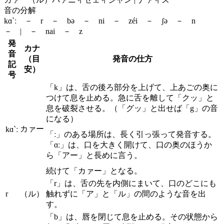
音の分解
kɑ`ː － r － bə － ni － zéi － ʃə － n
－ | － nai － z
発
カナ
音
（目
発音の仕方
記
安）
号
「k」は、舌の後ろ部分を上げて、上あごの奥に
つけて息を止める。急に舌を離して「クッ」と
息を破裂させる。（「グッ」と出せば「g」の音
になる）
カァー
kɑ`ː
「ː」のある場所は、長く引っ張って発音する。
「ɑː」は、口を大きく開けて、口の奥のほうか
ら「アー」と長めに言う。
続けて「カァー」となる。
「r」は、舌の先を内側にまいて、口のどこにも
r
（ル）
触れずに「ア」と「ル」の間のような音を出
す。
「b」は、唇を閉じて息を止める。その状態から