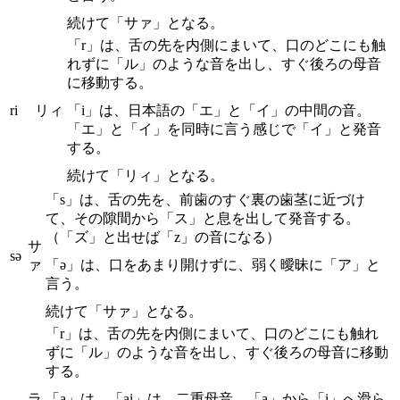
続けて「サァ」となる。
「r」は、舌の先を内側にまいて、口のどこにも触
れずに「ル」のような音を出し、すぐ後ろの母音
に移動する。
ri
リィ
「i」は、日本語の「エ」と「イ」の中間の音。
「エ」と「イ」を同時に言う感じで「イ」と発音
する。
続けて「リィ」となる。
「s」は、舌の先を、前歯のすぐ裏の歯茎に近づけ
て、その隙間から「ス」と息を出して発音する。
（「ズ」と出せば「z」の音になる）
サ
sə
ァ
「ə」は、口をあまり開けずに、弱く曖昧に「ア」と
言う。
続けて「サァ」となる。
「r」は、舌の先を内側にまいて、口のどこにも触れ
ずに「ル」のような音を出し、すぐ後ろの母音に移動
する。
ラ
「a」は、「ai」は、二重母音。「a」から「i」へ滑ら