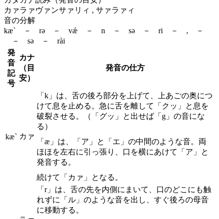
カァラァヴァンサァリィ , サァラァィ
音の分解
kæ` － rə － vǽ － n － sə － ri － , －
－ sə － rài
発
カナ
音
（目
発音の仕方
記
安）
号
「k」は、舌の後ろ部分を上げて、上あごの奥につ
けて息を止める。急に舌を離して「クッ」と息を
破裂させる。（「グッ」と出せば「g」の音にな
る）
カァ
kæ`
「æ」は、「ア」と「エ」の中間のような音。両
ほほを左右に引っ張り、口を横にあけて「ア」と
発音する。
続けて「カァ」となる。
「r」は、舌の先を内側にまいて、口のどこにも触
れずに「ル」のような音を出し、すぐ後ろの母音
に移動する。