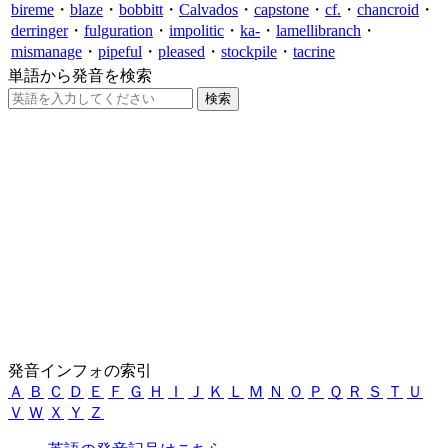
bireme
・
blaze
・
bobbitt
・
Calvados
・
capstone
・
cf.
・
chancroid
・
derringer
・
fulguration
・
impolitic
・
ka-
・
lamellibranch
・
mismanage
・
pipeful
・
pleased
・
stockpile
・
tacrine
単語から発音を検索
発音インフォの索引
Ａ
Ｂ
Ｃ
Ｄ
Ｅ
Ｆ
Ｇ
Ｈ
Ｉ
Ｊ
Ｋ
Ｌ
Ｍ
Ｎ
Ｏ
Ｐ
Ｑ
Ｒ
Ｓ
Ｔ
Ｕ
Ｖ
Ｗ
Ｘ
Ｙ
Ｚ