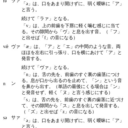
ラァ
rə
「ə」は、口をあまり開けずに、弱く曖昧に「ア」
と言う。
続けて「ラァ」となる。
「v」は、上の前歯を下唇に軽く噛む感じに当て
る。その隙間から「ヴ」と息を出す音。（「フ」
と出せば「f」の音になる）
vǽ
ヴァ
「æ」は、「ア」と「エ」の中間のような音。両
ほほを左右に引っ張り、口を横にあけて「ア」と
発音する。
続けて「ヴァ」となる。
「n」は、舌の先を、前歯のすぐ裏の歯茎につけ
る。息が口から出るのを止めて、「ン」という音
ン
n
を鼻から出す。（単語の最後にくる場合は「ン」
と発音せず、軽く「ヌ」と言う感じにする）
「s」は、舌の先を、前歯のすぐ裏の歯茎に近づけ
て、その隙間から「ス」と息を出して発音する。
（「ズ」と出せば「z」の音になる）
サァ
sə
「ə」は、口をあまり開けずに、弱く曖昧に「ア」
と言う。