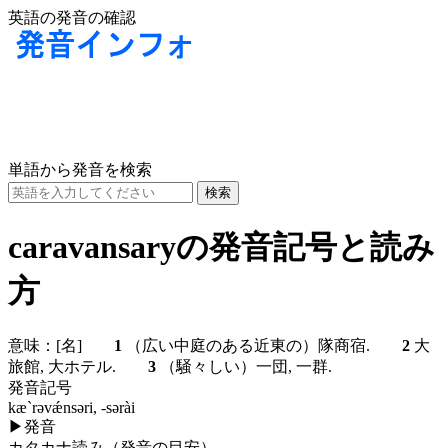
英語の発音の確認
単語から発音を検索
caravansaryの発音記号と読み
方
意味：
[名]
1
（広い中庭のある近東の）隊商宿.
2
大
旅館, 大ホテル.
3
（騒々しい）一団, 一群.
発音記号
kæ`rəvǽnsəri, -sərài
▶
発音
カタカナ読み（発音の目安）