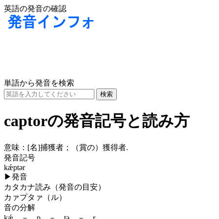
英語の発音の確認
単語から発音を検索
captorの発音記号と読み方
意味：
[名]
捕獲者；（賞の）獲得者.
発音記号
kǽptər
▶
発音
カタカナ読み（発音の目安）
カァプタァ（ル）
音の分解
kǽ － p － tə － r