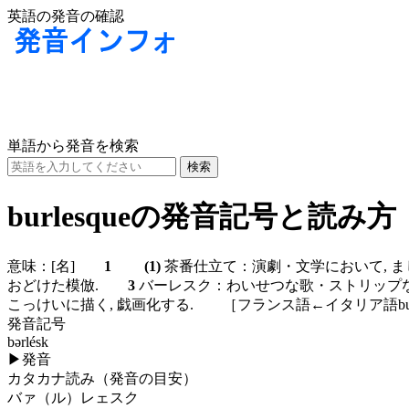
英語の発音の確認
単語から発音を検索
burlesqueの発音記号と読み方
意味：
[名]
1
(1)
茶番仕立て：演劇・文学において, 
おどけた模倣.
3
バーレスク：わいせつな歌・ストリップ
こっけいに描く, 戯画化する. ［フランス語←イタリア語burlesc
発音記号
bərlésk
▶
発音
カタカナ読み（発音の目安）
バァ（ル）レェスク