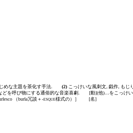
まじめな主題を茶化す手法.
(2)
こっけいな風刺文, 戯作, も
などを呼び物にする通俗的な音楽喜劇.
[動]
(他)
…をこっけい
o （burla冗談＋-
様式の）］
[名]
ESQUE