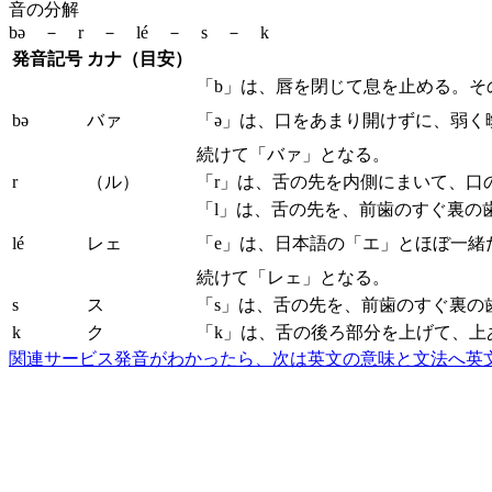
音の分解
bə － r － lé － s － k
発音記号
カナ（目安）
「b」は、唇を閉じて息を止める。そ
bə
バァ
「ə」は、口をあまり開けずに、弱く
続けて「バァ」となる。
r
（ル）
「r」は、舌の先を内側にまいて、口
「l」は、舌の先を、前歯のすぐ裏の
lé
レェ
「e」は、日本語の「エ」とほぼ一緒
続けて「レェ」となる。
s
ス
「s」は、舌の先を、前歯のすぐ裏の
k
ク
「k」は、舌の後ろ部分を上げて、上
関連サービス
発音がわかったら、次は英文の意味と文法へ
英