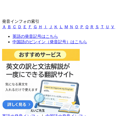
発音インフォの索引
Ａ
Ｂ
Ｃ
Ｄ
Ｅ
Ｆ
Ｇ
Ｈ
Ｉ
Ｊ
Ｋ
Ｌ
Ｍ
Ｎ
Ｏ
Ｐ
Ｑ
Ｒ
Ｓ
Ｔ
Ｕ
Ｖ
英語の発音記号はこちら
中国語のピンイン（発音記号）はこちら