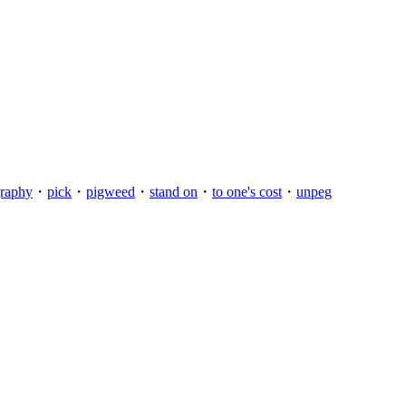
raphy
・
pick
・
pigweed
・
stand on
・
to one's cost
・
unpeg