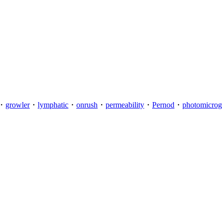
・
growler
・
lymphatic
・
onrush
・
permeability
・
Pernod
・
photomicrog