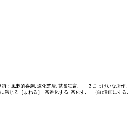
じり詩；風刺的喜劇, 道化芝居, 茶番狂言.
2
こっけいな所作,
に演じる［まねる］, 茶番化する, 茶化す.
(自)
漫画にする,