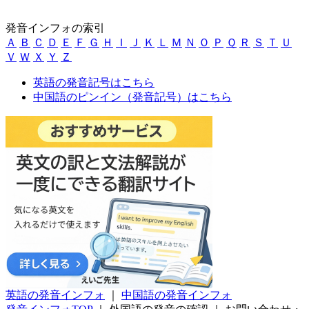
発音インフォの索引
Ａ
Ｂ
Ｃ
Ｄ
Ｅ
Ｆ
Ｇ
Ｈ
Ｉ
Ｊ
Ｋ
Ｌ
Ｍ
Ｎ
Ｏ
Ｐ
Ｑ
Ｒ
Ｓ
Ｔ
Ｕ
Ｖ
Ｗ
Ｘ
Ｙ
Ｚ
英語の発音記号はこちら
中国語のピンイン（発音記号）はこちら
英語の発音インフォ
｜
中国語の発音インフォ