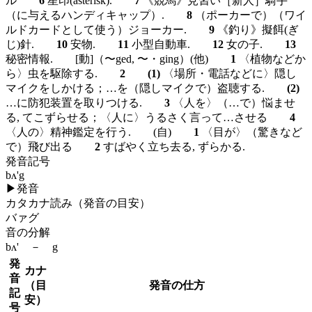
ル
6
星印(asterisk).
7
《競馬》見習い［新人］騎手
（に与えるハンディキャップ）.
8
（ポーカーで）（ワイ
ルドカードとして使う）ジョーカー.
9
《釣り》擬餌(ぎ
じ)針.
10
安物.
11
小型自動車.
12
女の子.
13
秘密情報.
[動]
（〜ged, 〜・ging）
(他)
1
〈植物などか
ら〉虫を駆除する.
2
(1)
〈場所・電話などに〉隠し
マイクをしかける；…を（隠しマイクで）盗聴する.
(2)
…に防犯装置を取りつける.
3
〈人を〉（…で）悩ませ
る, てこずらせる；〈人に〉うるさく言って…させる
4
〈人の〉精神鑑定を行う.
(自)
1
〈目が〉（驚きなど
で）飛び出る
2
すばやく立ち去る, ずらかる.
発音記号
bʌ'g
▶
発音
カタカナ読み（発音の目安）
バァグ
音の分解
bʌ' － g
発
カナ
音
（目
発音の仕方
記
安）
号