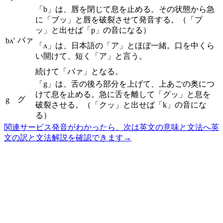
「b」は、唇を閉じて息を止める。その状態から急
に「ブッ」と唇を破裂させて発音する。（「プ
ッ」と出せば「p」の音になる）
バァ
bʌ'
「ʌ」は、日本語の「ア」とほぼ一緒。口を中くら
い開けて、短く「ア」と言う。
続けて「バァ」となる。
「g」は、舌の後ろ部分を上げて、上あごの奥につ
けて息を止める。急に舌を離して「グッ」と息を
グ
g
破裂させる。（「クッ」と出せば「k」の音にな
る）
関連サービス
発音がわかったら、次は英文の意味と文法へ
英
文の訳と文法解説を確認できます
→