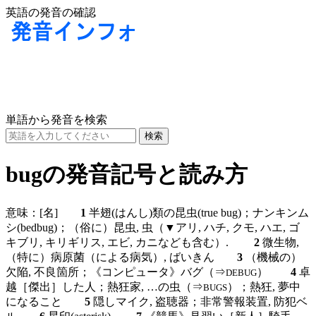
英語の発音の確認
単語から発音を検索
bugの発音記号と読み方
意味：
[名]
1
半翅(はんし)類の昆虫(true bug)；ナンキンム
シ(bedbug)；（俗に）昆虫, 虫（▼アリ, ハチ, クモ, ハエ, ゴ
キブリ, キリギリス, エビ, カニなども含む）.
2
微生物,
（特に）病原菌（による病気）, ばいきん
3
（機械の）
欠陥, 不良箇所；《コンピュータ》バグ（⇒
）
4
卓
DEBUG
越［傑出］した人；熱狂家, …の虫（⇒
）；熱狂, 夢中
BUGS
になること
5
隠しマイク, 盗聴器；非常警報装置, 防犯ベ