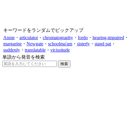
キーワードをランダムでピックアップ
Annie
・
articulator
・
chromatography
・
fordo
・
hearing-impaired
・
margarine
・
Newgate
・
schoolma'am
・
sisterly
・
stand pat
・
suddenly
・
translatable
・
vicissitude
単語から発音を検索