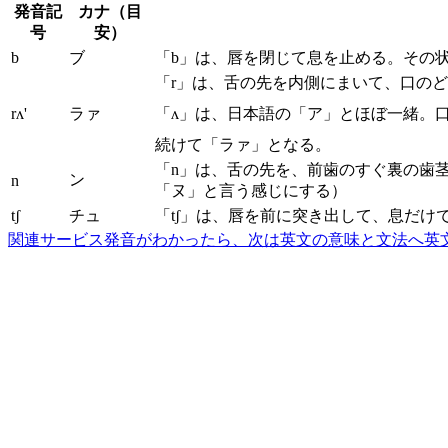
発音記
カナ（目
号
安）
b
ブ
「b」は、唇を閉じて息を止める。その
「r」は、舌の先を内側にまいて、口の
rʌ'
ラァ
「ʌ」は、日本語の「ア」とほぼ一緒。
続けて「ラァ」となる。
「n」は、舌の先を、前歯のすぐ裏の歯
ン
n
「ヌ」と言う感じにする）
tʃ
チュ
「tʃ」は、唇を前に突き出して、息だけ
関連サービス
発音がわかったら、次は英文の意味と文法へ
英