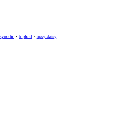
synodic
・
triploid
・
upsy-daisy