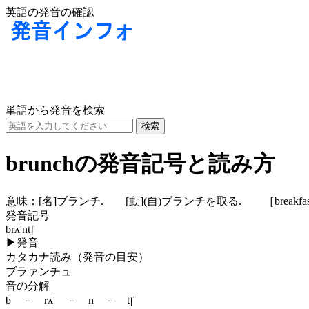
英語の発音の確認
単語から発音を検索
brunchの発音記号と読み方
意味：
[名]
ブランチ.
[動]
(自)
ブランチを取る. ［breakfast
発音記号
brʌ'ntʃ
▶
発音
カタカナ読み（発音の目安）
ブラァンチュ
音の分解
b － rʌ' － n － tʃ