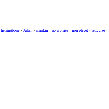
・
herringbone
・
Julian
・
minikin
・
no worries
・
non placet
・
reliquiae
・