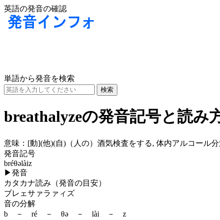
英語の発音の確認
単語から発音を検索
breathalyzeの発音記号と読み
意味：
[動]
(他)
(自)
（人の）酒気検査をする, 体内アルコー
発音記号
bréθəlàiz
▶
発音
カタカナ読み（発音の目安）
ブレェサァラァィズ
音の分解
b － ré － θə － lài － z