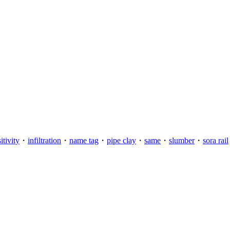
tivity
・
infiltration
・
name tag
・
pipe clay
・
same
・
slumber
・
sora rail