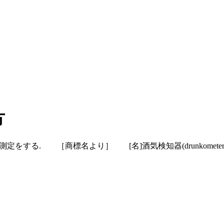
方
ル分測定をする. ［商標名より］
[名]
酒気検知器(drunkometer