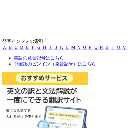
発音インフォの索引
Ａ
Ｂ
Ｃ
Ｄ
Ｅ
Ｆ
Ｇ
Ｈ
Ｉ
Ｊ
Ｋ
Ｌ
Ｍ
Ｎ
Ｏ
Ｐ
Ｑ
Ｒ
Ｓ
Ｔ
Ｕ
Ｖ
英語の発音記号はこちら
中国語のピンイン（発音記号）はこちら