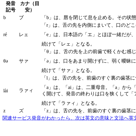
発音
カナ（目
記号
安）
b
ブ
「b」は、唇を閉じて息を止める。その状
「r」は、舌の先を内側にまいて、口のど
ré
レェ
「e」は、日本語の「エ」とほぼ一緒だが
続けて「レェ」となる。
「θ」は、舌の先を上の前歯で軽くかむ感
θə
サァ
「ə」は、口をあまり開けずに、弱く曖昧
続けて「サァ」となる。
「l」は、舌の先を、前歯のすぐ裏の歯茎
「a」は、「ai」は、二重母音。「a」か
ラァィ
lài
く開けて、発音の終わりは口を狭くして「
続けて「ラァィ」となる。
z
ズ
「z」は、舌の先を、前歯のすぐ裏の歯茎
関連サービス
発音がわかったら、次は英文の意味と文法へ
英