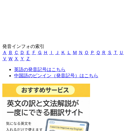
発音インフォの索引
Ａ
Ｂ
Ｃ
Ｄ
Ｅ
Ｆ
Ｇ
Ｈ
Ｉ
Ｊ
Ｋ
Ｌ
Ｍ
Ｎ
Ｏ
Ｐ
Ｑ
Ｒ
Ｓ
Ｔ
Ｕ
Ｖ
Ｗ
Ｘ
Ｙ
Ｚ
英語の発音記号はこちら
中国語のピンイン（発音記号）はこちら