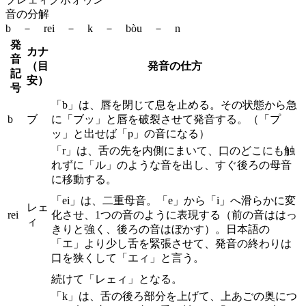
音の分解
b － rei － k － bòu － n
発
カナ
音
（目
発音の仕方
記
安）
号
「b」は、唇を閉じて息を止める。その状態から急
b
ブ
に「ブッ」と唇を破裂させて発音する。（「プ
ッ」と出せば「p」の音になる）
「r」は、舌の先を内側にまいて、口のどこにも触
れずに「ル」のような音を出し、すぐ後ろの母音
に移動する。
「ei」は、二重母音。「e」から「i」へ滑らかに変
レェ
rei
化させ、1つの音のように表現する（前の音ははっ
ィ
きりと強く、後ろの音はぼかす）。日本語の
「エ」より少し舌を緊張させて、発音の終わりは
口を狭くして「エィ」と言う。
続けて「レェィ」となる。
「k」は、舌の後ろ部分を上げて、上あごの奥につ