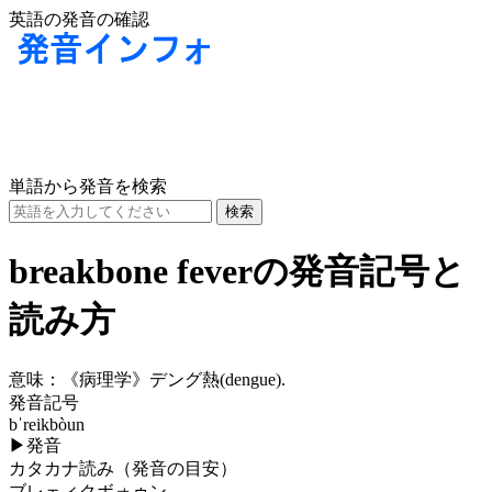
英語の発音の確認
単語から発音を検索
breakbone feverの発音記号と
読み方
意味：
《病理学》デング熱(dengue).
発音記号
bˈreikbòun
▶
発音
カタカナ読み（発音の目安）
ブレェィクボォゥン