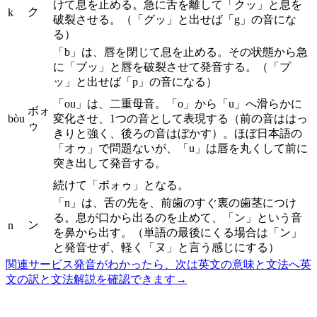
けて息を止める。急に舌を離して「クッ」と息を
ク
k
破裂させる。（「グッ」と出せば「g」の音にな
る）
「b」は、唇を閉じて息を止める。その状態から急
に「ブッ」と唇を破裂させて発音する。（「プ
ッ」と出せば「p」の音になる）
「ou」は、二重母音。「o」から「u」へ滑らかに
ボォ
bòu
変化させ、1つの音として表現する（前の音ははっ
ゥ
きりと強く、後ろの音はぼかす）。ほぼ日本語の
「オゥ」で問題ないが、「u」は唇を丸くして前に
突き出して発音する。
続けて「ボォゥ」となる。
「n」は、舌の先を、前歯のすぐ裏の歯茎につけ
る。息が口から出るのを止めて、「ン」という音
ン
n
を鼻から出す。（単語の最後にくる場合は「ン」
と発音せず、軽く「ヌ」と言う感じにする）
関連サービス
発音がわかったら、次は英文の意味と文法へ
英
文の訳と文法解説を確認できます
→