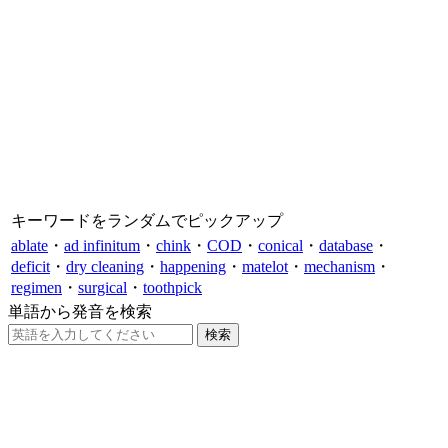
キーワードをランダムでピックアップ
ablate
・
ad infinitum
・
chink
・
COD
・
conical
・
database
・
deficit
・
dry cleaning
・
happening
・
matelot
・
mechanism
・
regimen
・
surgical
・
toothpick
単語から発音を検索