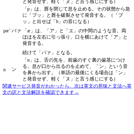
と発音せず、軽く「ヌ」と言う感じにする）
「p」は、唇を閉じて息を止める。その状態から急
に「プッ」と唇を破裂させて発音する。（「ブ
ッ」と出せば「b」の音になる）
pæ`
パァ
「æ」は、「ア」と「エ」の中間のような音。両
ほほを左右に引っ張り、口を横にあけて「ア」と
発音する。
続けて「パァ」となる。
「n」は、舌の先を、前歯のすぐ裏の歯茎につけ
る。息が口から出るのを止めて、「ン」という音
ン
n
を鼻から出す。（単語の最後にくる場合は「ン」
と発音せず、軽く「ヌ」と言う感じにする）
関連サービス
発音がわかったら、次は英文の意味と文法へ
英
文の訳と文法解説を確認できます
→