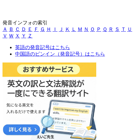
発音インフォの索引
Ａ
Ｂ
Ｃ
Ｄ
Ｅ
Ｆ
Ｇ
Ｈ
Ｉ
Ｊ
Ｋ
Ｌ
Ｍ
Ｎ
Ｏ
Ｐ
Ｑ
Ｒ
Ｓ
Ｔ
Ｕ
Ｖ
Ｗ
Ｘ
Ｙ
Ｚ
英語の発音記号はこちら
中国語のピンイン（発音記号）はこちら