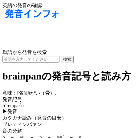
英語の発音の確認
単語から発音を検索
brainpanの発音記号と読み方
意味：
[名]
頭がい（骨）.
発音記号
bˈreinpæ`n
▶
発音
カタカナ読み（発音の目安）
ブレェィンパァン
音の分解
b － rei － n － pæ` － n