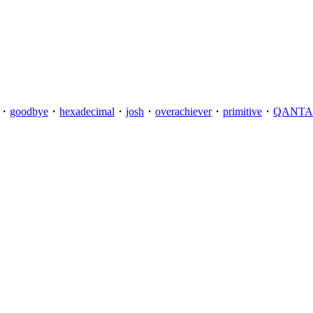
・
goodbye
・
hexadecimal
・
josh
・
overachiever
・
primitive
・
QANTA