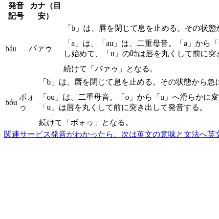
発音
カナ（目
記号
安）
「b」は、唇を閉じて息を止める。その状態
「a」は、「au」は、二重母音。「a」か
バァゥ
báu
し始めて、「u」の時は唇を丸くして前に突
続けて「バァゥ」となる。
「b」は、唇を閉じて息を止める。その状態から急
ボォ
「ou」は、二重母音。「o」から「u」へ滑らか
bóu
ゥ
「u」は唇を丸くして前に突き出して発音する。
続けて「ボォゥ」となる。
関連サービス
発音がわかったら、次は英文の意味と文法へ
英