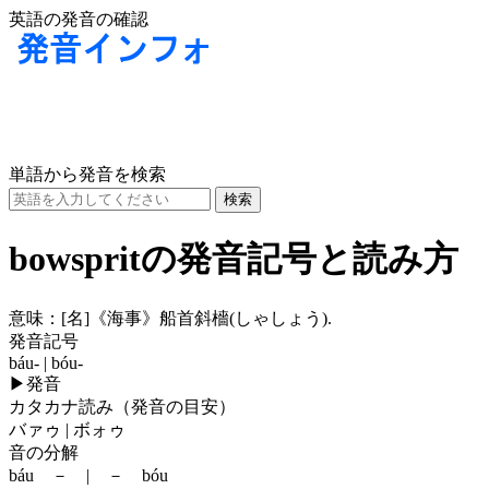
英語の発音の確認
単語から発音を検索
bowspritの発音記号と読み方
意味：
[名]
《海事》船首斜檣(しゃしょう).
発音記号
báu- | bóu-
▶
発音
カタカナ読み（発音の目安）
バァゥ | ボォゥ
音の分解
báu － | － bóu