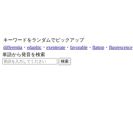
キーワードをランダムでピックアップ
differentia
・
edaphic
・
exenterate
・
favorable
・
flattop
・
fluorescence
単語から発音を検索