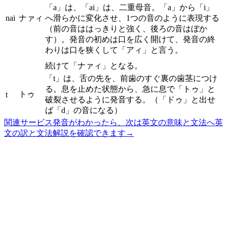
「a」は、「ai」は、二重母音。「a」から「i」
nai
ナァィ
へ滑らかに変化させ、1つの音のように表現する
（前の音ははっきりと強く、後ろの音はぼか
す）。発音の初めは口を広く開けて、発音の終
わりは口を狭くして「アィ」と言う。
続けて「ナァィ」となる。
「t」は、舌の先を、前歯のすぐ裏の歯茎につけ
る。息を止めた状態から、急に息で「トゥ」と
トゥ
t
破裂させるように発音する。（「ドゥ」と出せ
ば「d」の音になる）
関連サービス
発音がわかったら、次は英文の意味と文法へ
英
文の訳と文法解説を確認できます
→