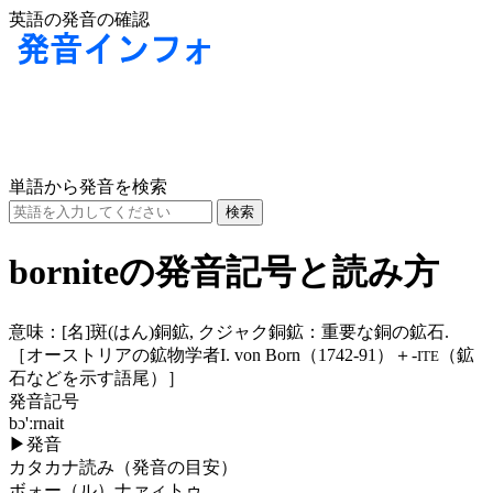
英語の発音の確認
単語から発音を検索
borniteの発音記号と読み方
意味：
[名]
斑(はん)銅鉱, クジャク銅鉱：重要な銅の鉱石.
［オーストリアの鉱物学者I. von Born（1742-91）＋-
（鉱
ITE
石などを示す語尾）］
発音記号
bɔ'ːrnait
▶
発音
カタカナ読み（発音の目安）
ボォー（ル）ナァィトゥ