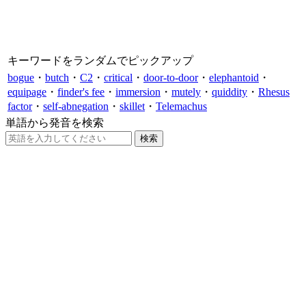
キーワードをランダムでピックアップ
bogue
・
butch
・
C2
・
critical
・
door-to-door
・
elephantoid
・
equipage
・
finder's fee
・
immersion
・
mutely
・
quiddity
・
Rhesus
factor
・
self-abnegation
・
skillet
・
Telemachus
単語から発音を検索