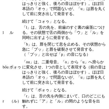
はっきりと強く、後ろの音はぼかす）。ほぼ日
本語の「オゥ」で問題ないが、「u」は唇を丸く
して前に突き出して発音する。
続けて「コォゥ」となる。
「l」は、舌の先を、前歯のすぐ裏の歯茎につけ
l
ル
る。その状態で舌の両側から「ウ」と「ル」を
同時に出すように発音する。
「b」は、唇を閉じて息を止める。その状態から
急に「ブッ」と唇を破裂させて発音する。
（「プッ」と出せば「p」の音になる）
「ou」は、二重母音。「o」から「u」へ滑らか
bóu
ボォゥ
に変化させ、1つの音として表現する（前の音は
はっきりと強く、後ろの音はぼかす）。ほぼ日
本語の「オゥ」で問題ないが、「u」は唇を丸く
して前に突き出して発音する。
続けて「ボォゥ」となる。
「r」は、舌の先を内側にまいて、口のどこにも
r
（ル）
触れずに「ア」と「ル」の間のような音を出
す。