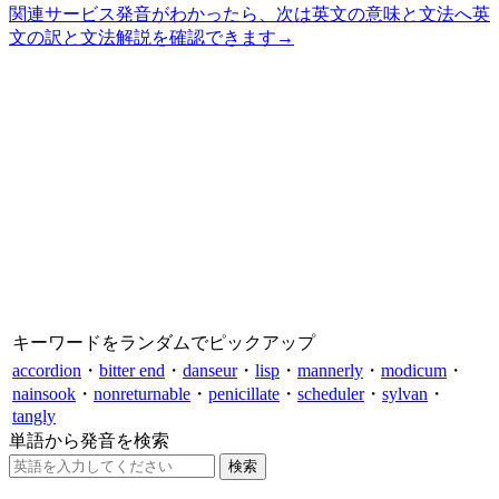
関連サービス
発音がわかったら、次は英文の意味と文法へ
英
文の訳と文法解説を確認できます
→
キーワードをランダムでピックアップ
accordion
・
bitter end
・
danseur
・
lisp
・
mannerly
・
modicum
・
nainsook
・
nonreturnable
・
penicillate
・
scheduler
・
sylvan
・
tangly
単語から発音を検索