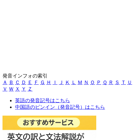
発音インフォの索引
Ａ
Ｂ
Ｃ
Ｄ
Ｅ
Ｆ
Ｇ
Ｈ
Ｉ
Ｊ
Ｋ
Ｌ
Ｍ
Ｎ
Ｏ
Ｐ
Ｑ
Ｒ
Ｓ
Ｔ
Ｕ
Ｖ
Ｗ
Ｘ
Ｙ
Ｚ
英語の発音記号はこちら
中国語のピンイン（発音記号）はこちら