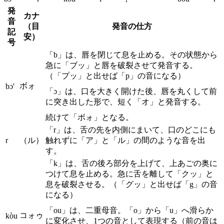
発
カナ
音
（目
発音の仕方
記
安）
号
「b」は、唇を閉じて息を止める。その状態から
急に「ブッ」と唇を破裂させて発音する。
（「プッ」と出せば「p」の音になる）
ボォ
bɔ'
「ɔ」は、口を大きく開けた後、唇を丸くして前
に突き出した形で、短く「オ」と発音する。
続けて「ボォ」となる。
「r」は、舌の先を内側にまいて、口のどこにも
r
（ル）
触れずに「ア」と「ル」の間のような音を出
す。
「k」は、舌の後ろ部分を上げて、上あごの奥に
つけて息を止める。急に舌を離して「クッ」と
息を破裂させる。（「グッ」と出せば「g」の音
になる）
「ou」は、二重母音。「o」から「u」へ滑らか
コォゥ
kòu
に変化させ、1つの音として表現する（前の音は