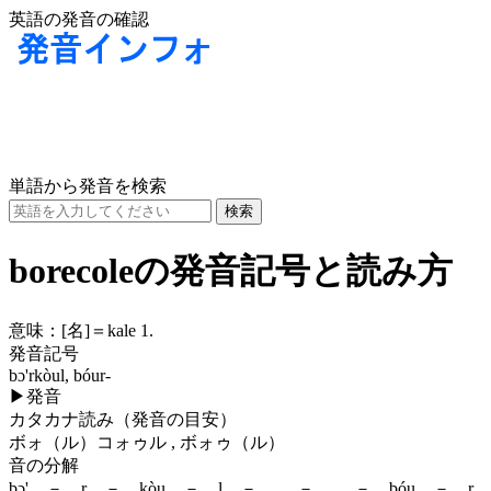
英語の発音の確認
単語から発音を検索
borecoleの発音記号と読み方
意味：
[名]
＝kale 1.
発音記号
bɔ'rkòul, bóur-
▶
発音
カタカナ読み（発音の目安）
ボォ（ル）コォゥル , ボォゥ（ル）
音の分解
bɔ' － r － kòu － l － , － － bóu － r