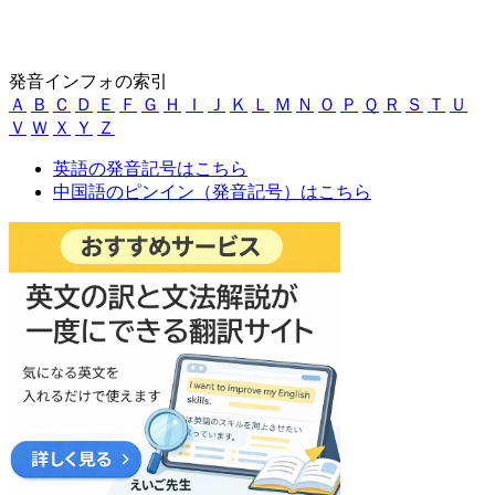
発音インフォの索引
Ａ
Ｂ
Ｃ
Ｄ
Ｅ
Ｆ
Ｇ
Ｈ
Ｉ
Ｊ
Ｋ
Ｌ
Ｍ
Ｎ
Ｏ
Ｐ
Ｑ
Ｒ
Ｓ
Ｔ
Ｕ
Ｖ
Ｗ
Ｘ
Ｙ
Ｚ
英語の発音記号はこちら
中国語のピンイン（発音記号）はこちら