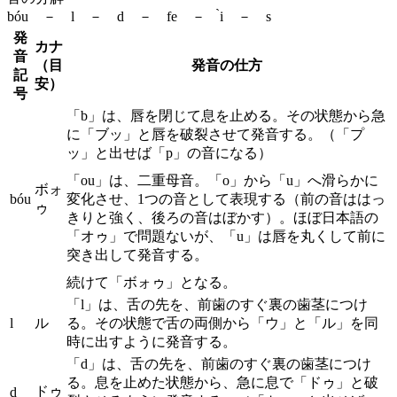
bóu － l － d － fe － ̀i － s
発
カナ
音
（目
発音の仕方
記
安）
号
「b」は、唇を閉じて息を止める。その状態から急
に「ブッ」と唇を破裂させて発音する。（「プ
ッ」と出せば「p」の音になる）
「ou」は、二重母音。「o」から「u」へ滑らかに
ボォ
bóu
変化させ、1つの音として表現する（前の音ははっ
ゥ
きりと強く、後ろの音はぼかす）。ほぼ日本語の
「オゥ」で問題ないが、「u」は唇を丸くして前に
突き出して発音する。
続けて「ボォゥ」となる。
「l」は、舌の先を、前歯のすぐ裏の歯茎につけ
l
ル
る。その状態で舌の両側から「ウ」と「ル」を同
時に出すように発音する。
「d」は、舌の先を、前歯のすぐ裏の歯茎につけ
る。息を止めた状態から、急に息で「ドゥ」と破
ドゥ
d