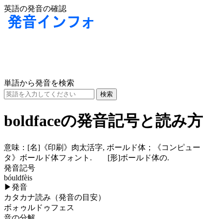
英語の発音の確認
単語から発音を検索
boldfaceの発音記号と読み方
意味：
[名]
《印刷》肉太活字, ボールド体；《コンピュー
タ》ボールド体フォント.
[形]
ボールド体の.
発音記号
bóuldfèis
▶
発音
カタカナ読み（発音の目安）
ボォゥルドゥフェス
音の分解