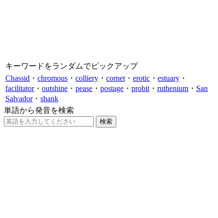
キーワードをランダムでピックアップ
Chassid
・
chromous
・
colliery
・
cornet
・
erotic
・
estuary
・
facilitator
・
outshine
・
pease
・
postage
・
probit
・
ruthenium
・
San
Salvador
・
shank
単語から発音を検索