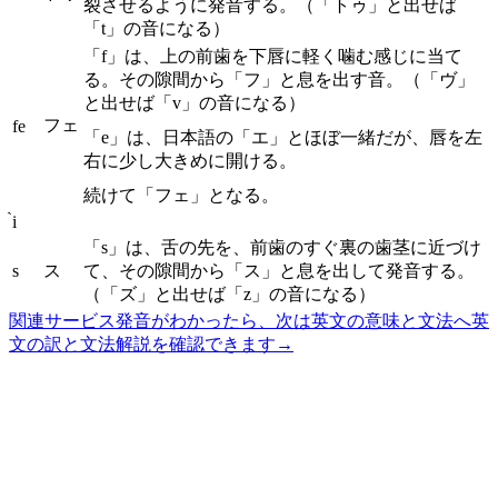
裂させるように発音する。（「トゥ」と出せば
「t」の音になる）
「f」は、上の前歯を下唇に軽く噛む感じに当て
る。その隙間から「フ」と息を出す音。（「ヴ」
と出せば「v」の音になる）
フェ
fe
「e」は、日本語の「エ」とほぼ一緒だが、唇を左
右に少し大きめに開ける。
続けて「フェ」となる。
̀i
「s」は、舌の先を、前歯のすぐ裏の歯茎に近づけ
s
ス
て、その隙間から「ス」と息を出して発音する。
（「ズ」と出せば「z」の音になる）
関連サービス
発音がわかったら、次は英文の意味と文法へ
英
文の訳と文法解説を確認できます
→