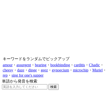
キーワードをランダムでピックアップ
amour
・
assurgent
・
bearing
・
bookbinding
・
carditis
・
Chadic
・
cheesy
・
daze
・
dinge
・
geez
・
gynoecium
・
microchip
・
Muriel
・
rep
・
sing for one's supper
単語から発音を検索