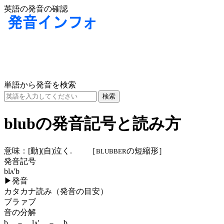
英語の発音の確認
単語から発音を検索
blubの発音記号と読み方
意味：
[動]
(自)
泣く. ［
の短縮形］
BLUBBER
発音記号
blʌ'b
▶
発音
カタカナ読み（発音の目安）
ブラァブ
音の分解
b － lʌ' － b