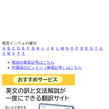
発音インフォの索引
Ａ
Ｂ
Ｃ
Ｄ
Ｅ
Ｆ
Ｇ
Ｈ
Ｉ
Ｊ
Ｋ
Ｌ
Ｍ
Ｎ
Ｏ
Ｐ
Ｑ
Ｒ
Ｓ
Ｔ
Ｕ
Ｖ
Ｗ
Ｘ
Ｙ
Ｚ
英語の発音記号はこちら
中国語のピンイン（発音記号）はこちら