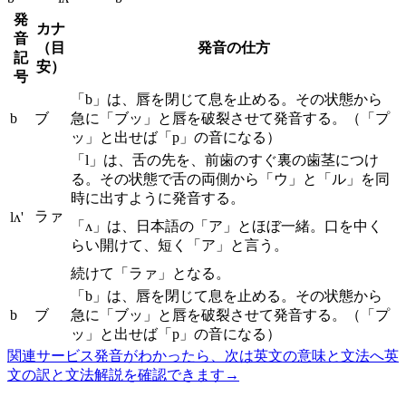
発
カナ
音
（目
発音の仕方
記
安）
号
「b」は、唇を閉じて息を止める。その状態から
b
ブ
急に「ブッ」と唇を破裂させて発音する。（「プ
ッ」と出せば「p」の音になる）
「l」は、舌の先を、前歯のすぐ裏の歯茎につけ
る。その状態で舌の両側から「ウ」と「ル」を同
時に出すように発音する。
ラァ
lʌ'
「ʌ」は、日本語の「ア」とほぼ一緒。口を中く
らい開けて、短く「ア」と言う。
続けて「ラァ」となる。
「b」は、唇を閉じて息を止める。その状態から
b
ブ
急に「ブッ」と唇を破裂させて発音する。（「プ
ッ」と出せば「p」の音になる）
関連サービス
発音がわかったら、次は英文の意味と文法へ
英
文の訳と文法解説を確認できます
→