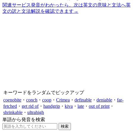
関連サービス
発音がわかったら、次は英文の意味と文法へ
英
文の訳と文法解説を確認できます
→
キーワードをランダムでピックアップ
coenobite
・
conch
・
coop
・
Crimea
・
definable
・
deniable
・
far-
fetched
・
get rid of
・
handgrip
・
kiva
・
late
・
out of print
・
shrinkable
・
ultrahigh
単語から発音を検索