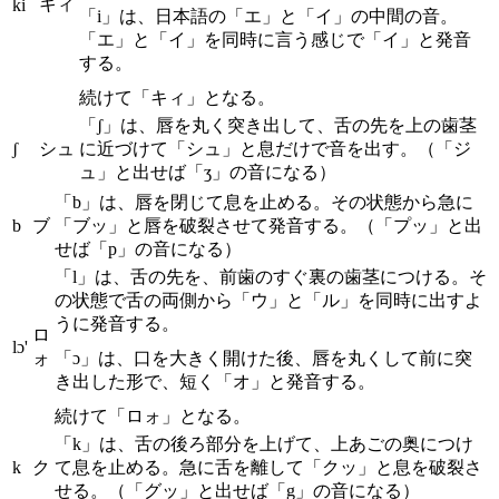
キィ
ki
「i」は、日本語の「エ」と「イ」の中間の音。
「エ」と「イ」を同時に言う感じで「イ」と発音
する。
続けて「キィ」となる。
「ʃ」は、唇を丸く突き出して、舌の先を上の歯茎
ʃ
シュ
に近づけて「シュ」と息だけで音を出す。（「ジ
ュ」と出せば「ʒ」の音になる）
「b」は、唇を閉じて息を止める。その状態から急に
b
ブ
「ブッ」と唇を破裂させて発音する。（「プッ」と出
せば「p」の音になる）
「l」は、舌の先を、前歯のすぐ裏の歯茎につける。そ
の状態で舌の両側から「ウ」と「ル」を同時に出すよ
うに発音する。
ロ
lɔ'
ォ
「ɔ」は、口を大きく開けた後、唇を丸くして前に突
き出した形で、短く「オ」と発音する。
続けて「ロォ」となる。
「k」は、舌の後ろ部分を上げて、上あごの奥につけ
k
ク
て息を止める。急に舌を離して「クッ」と息を破裂さ
せる。（「グッ」と出せば「g」の音になる）