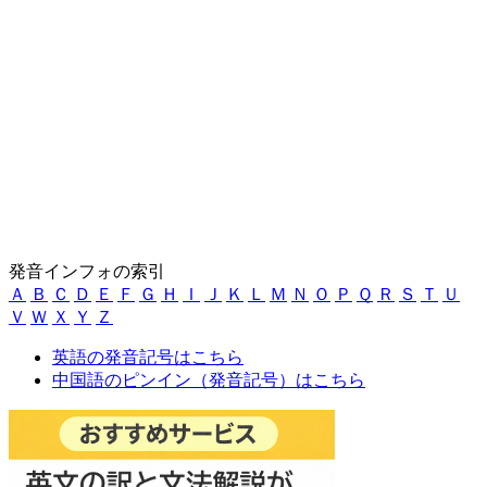
発音インフォの索引
Ａ
Ｂ
Ｃ
Ｄ
Ｅ
Ｆ
Ｇ
Ｈ
Ｉ
Ｊ
Ｋ
Ｌ
Ｍ
Ｎ
Ｏ
Ｐ
Ｑ
Ｒ
Ｓ
Ｔ
Ｕ
Ｖ
Ｗ
Ｘ
Ｙ
Ｚ
英語の発音記号はこちら
中国語のピンイン（発音記号）はこちら