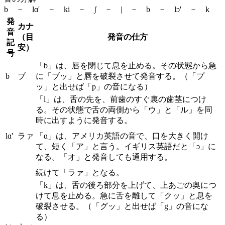
b － lɑ' － ki － ʃ － | － b － lɔ' － k
発
カナ
音
（目
発音の仕方
記
安）
号
「b」は、唇を閉じて息を止める。その状態から急
b
ブ
に「ブッ」と唇を破裂させて発音する。（「プ
ッ」と出せば「p」の音になる）
「l」は、舌の先を、前歯のすぐ裏の歯茎につけ
る。その状態で舌の両側から「ウ」と「ル」を同
時に出すように発音する。
lɑ'
ラァ
「ɑ」は、アメリカ英語の音で、口を大きく開け
て、短く「ア」と言う。イギリス英語だと「ɔ」に
なる。「オ」と発音しても通用する。
続けて「ラァ」となる。
「k」は、舌の後ろ部分を上げて、上あごの奥につ
けて息を止める。急に舌を離して「クッ」と息を
破裂させる。（「グッ」と出せば「g」の音にな
る）