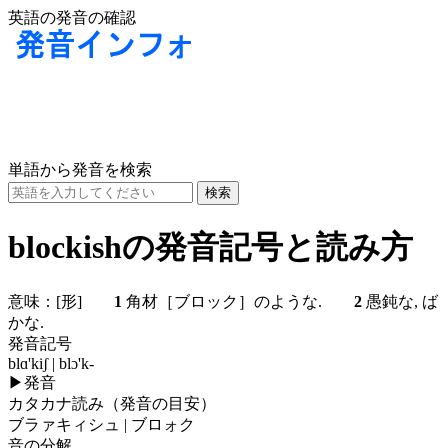
英語の発音の確認
単語から発音を検索
blockishの発音記号と読み方
意味：
[形]
1
角材［ブロック］のような.
2
愚鈍な, ば
かな.
発音記号
blɑ'kiʃ | blɔ'k-
▶
発音
カタカナ読み（発音の目安）
ブラァキィシュ | ブロォク
音の分解