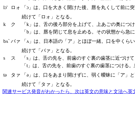
lɔ'
ロォ
「ɔ」は、口を大きく開けた後、唇を丸くして前に
続けて「ロォ」となる。
k
ク
「k」は、舌の後ろ部分を上げて、上あごの奥につ
「b」は、唇を閉じて息を止める。その状態から急
bʌ`
バァ
「ʌ」は、日本語の「ア」とほぼ一緒。口を中くら
続けて「バァ」となる。
s
ス
「s」は、舌の先を、前歯のすぐ裏の歯茎に近づけ
「t」は、舌の先を、前歯のすぐ裏の歯茎につける
tə
タァ
「ə」は、口をあまり開けずに、弱く曖昧に「ア」と
続けて「タァ」となる。
関連サービス
発音がわかったら、次は英文の意味と文法へ
英