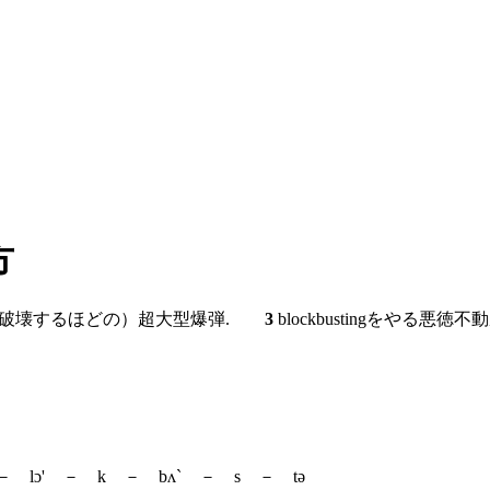
方
を破壊するほどの）超大型爆弾.
3
blockbustingをやる悪徳不
 lɔ' － k － bʌ` － s － tə