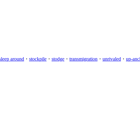
sleep around
・
stockpile
・
stodge
・
transmigration
・
unrivaled
・
up-anc