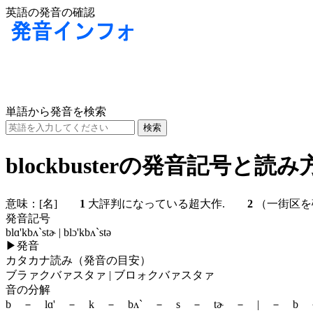
英語の発音の確認
単語から発音を検索
blockbusterの発音記号と読み
意味：
[名]
1
大評判になっている超大作.
2
（一街区
発音記号
blɑ'kbʌ`stɚ | blɔ'kbʌ`stə
▶
発音
カタカナ読み（発音の目安）
ブラァクバァスタァ | ブロォクバァスタァ
音の分解
b － lɑ' － k － bʌ` － s － tɚ － | － b －