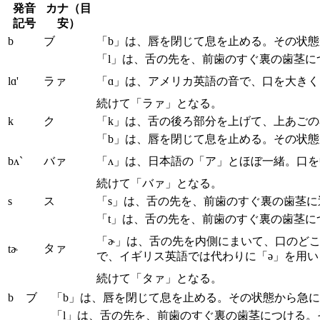
発音
カナ（目
記号
安）
b
ブ
「b」は、唇を閉じて息を止める。その状
「l」は、舌の先を、前歯のすぐ裏の歯茎
lɑ'
ラァ
「ɑ」は、アメリカ英語の音で、口を大き
続けて「ラァ」となる。
k
ク
「k」は、舌の後ろ部分を上げて、上あご
「b」は、唇を閉じて息を止める。その状
bʌ`
バァ
「ʌ」は、日本語の「ア」とほぼ一緒。口
続けて「バァ」となる。
s
ス
「s」は、舌の先を、前歯のすぐ裏の歯茎
「t」は、舌の先を、前歯のすぐ裏の歯茎
「ɚ」は、舌の先を内側にまいて、口のど
タァ
tɚ
で、イギリス英語では代わりに「ə」を用
続けて「タァ」となる。
b
ブ
「b」は、唇を閉じて息を止める。その状態から急
「l」は、舌の先を、前歯のすぐ裏の歯茎につける