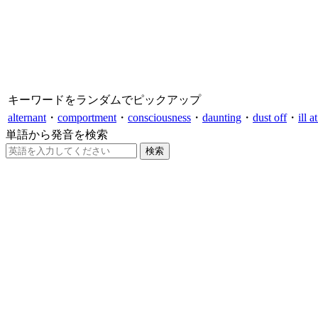
キーワードをランダムでピックアップ
alternant
・
comportment
・
consciousness
・
daunting
・
dust off
・
ill a
単語から発音を検索