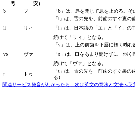
号
安）
b
ブ
「b」は、唇を閉じて息を止める。そ
「l」は、舌の先を、前歯のすぐ裏の
lí
リィ
「i」は、日本語の「エ」と「イ」の
続けて「リィ」となる。
「v」は、上の前歯を下唇に軽く噛む
və
ヴァ
「ə」は、口をあまり開けずに、弱く
続けて「ヴァ」となる。
「t」は、舌の先を、前歯のすぐ裏の
トゥ
t
る）
関連サービス
発音がわかったら、次は英文の意味と文法へ
英