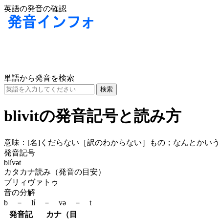
英語の発音の確認
単語から発音を検索
blivitの発音記号と読み方
意味：
[名]
くだらない［訳のわからない］もの；なんとかいう
発音記号
blívət
カタカナ読み（発音の目安）
ブリィヴァトゥ
音の分解
b － lí － və － t
発音記
カナ（目