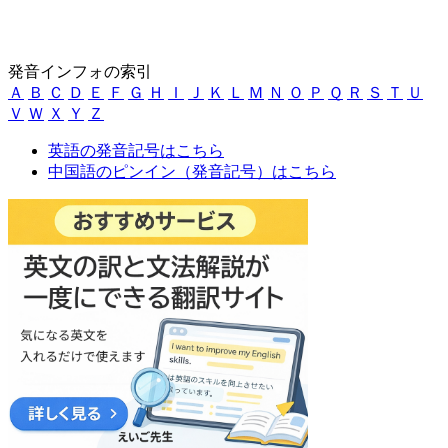
発音インフォの索引
Ａ
Ｂ
Ｃ
Ｄ
Ｅ
Ｆ
Ｇ
Ｈ
Ｉ
Ｊ
Ｋ
Ｌ
Ｍ
Ｎ
Ｏ
Ｐ
Ｑ
Ｒ
Ｓ
Ｔ
Ｕ
Ｖ
Ｗ
Ｘ
Ｙ
Ｚ
英語の発音記号はこちら
中国語のピンイン（発音記号）はこちら