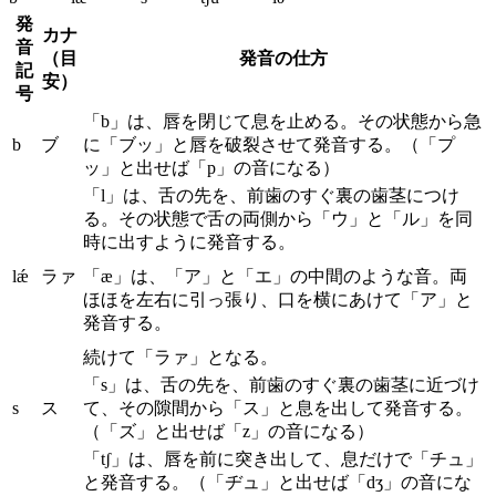
発
カナ
音
（目
発音の仕方
記
安）
号
「b」は、唇を閉じて息を止める。その状態から急
b
ブ
に「ブッ」と唇を破裂させて発音する。（「プ
ッ」と出せば「p」の音になる）
「l」は、舌の先を、前歯のすぐ裏の歯茎につけ
る。その状態で舌の両側から「ウ」と「ル」を同
時に出すように発音する。
lǽ
ラァ
「æ」は、「ア」と「エ」の中間のような音。両
ほほを左右に引っ張り、口を横にあけて「ア」と
発音する。
続けて「ラァ」となる。
「s」は、舌の先を、前歯のすぐ裏の歯茎に近づけ
s
ス
て、その隙間から「ス」と息を出して発音する。
（「ズ」と出せば「z」の音になる）
「tʃ」は、唇を前に突き出して、息だけで「チュ」
と発音する。（「ヂュ」と出せば「dʒ」の音にな