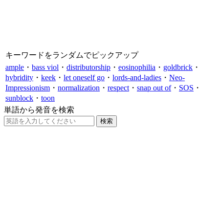
キーワードをランダムでピックアップ
ample
・
bass viol
・
distributorship
・
eosinophilia
・
goldbrick
・
hybridity
・
keek
・
let oneself go
・
lords-and-ladies
・
Neo-
Impressionism
・
normalization
・
respect
・
snap out of
・
SOS
・
sunblock
・
toon
単語から発音を検索