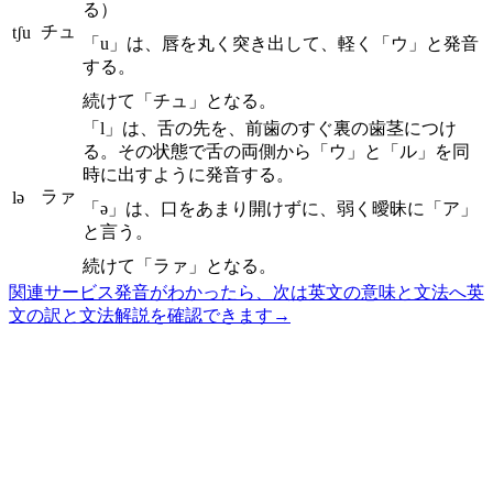
る）
チュ
tʃu
「u」は、唇を丸く突き出して、軽く「ウ」と発音
する。
続けて「チュ」となる。
「l」は、舌の先を、前歯のすぐ裏の歯茎につけ
る。その状態で舌の両側から「ウ」と「ル」を同
時に出すように発音する。
ラァ
lə
「ə」は、口をあまり開けずに、弱く曖昧に「ア」
と言う。
続けて「ラァ」となる。
関連サービス
発音がわかったら、次は英文の意味と文法へ
英
文の訳と文法解説を確認できます
→