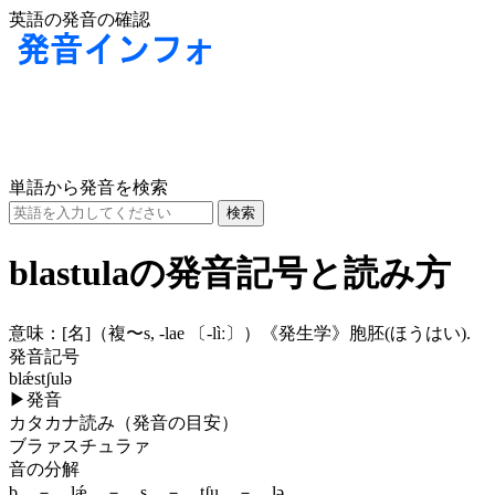
英語の発音の確認
単語から発音を検索
blastulaの発音記号と読み方
意味：
[名]
（複〜s, -lae
〔-lìː〕
）《発生学》胞胚(ほうはい).
発音記号
blǽstʃulə
▶
発音
カタカナ読み（発音の目安）
ブラァスチュラァ
音の分解
b － lǽ － s － tʃu － lə