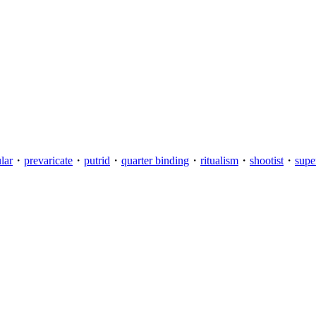
lar
・
prevaricate
・
putrid
・
quarter binding
・
ritualism
・
shootist
・
supe