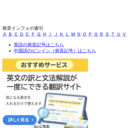
発音インフォの索引
Ａ
Ｂ
Ｃ
Ｄ
Ｅ
Ｆ
Ｇ
Ｈ
Ｉ
Ｊ
Ｋ
Ｌ
Ｍ
Ｎ
Ｏ
Ｐ
Ｑ
Ｒ
Ｓ
Ｔ
Ｕ
Ｖ
英語の発音記号はこちら
中国語のピンイン（発音記号）はこちら