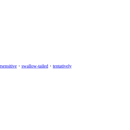
rsensitive
・
swallow-tailed
・
tentatively