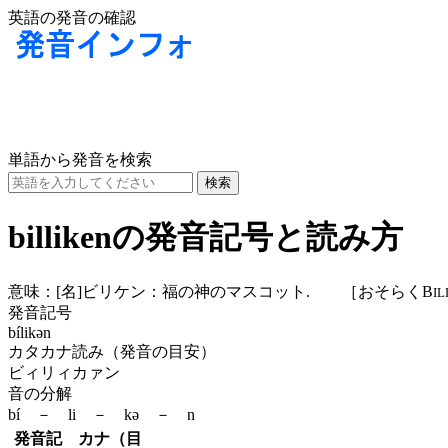
英語の発音の確認
単語から発音を検索
billikenの発音記号と読み方
意味：
[名]
ビリケン：福の神のマスコット. ［おそらくB
IL
発音記号
bílikən
カタカナ読み（発音の目安）
ビィリィカァン
音の分解
bí － li － kə － n
発音記
カナ（目