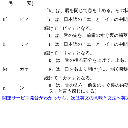
号
安）
「b」は、唇を閉じて息を止める。その
bí
ビィ
「i」は、日本語の「エ」と「イ」の中
続けて「ビィ」となる。
「l」は、舌の先を、前歯のすぐ裏の歯
li
リィ
「i」は、日本語の「エ」と「イ」の中
続けて「リィ」となる。
「k」は、舌の後ろ部分を上げて、上あ
kə
カァ
「ə」は、口をあまり開けずに、弱く曖
続けて「カァ」となる。
「n」は、舌の先を、前歯のすぐ裏の歯
ン
n
「ヌ」と言う感じにする）
関連サービス
発音がわかったら、次は英文の意味と文法へ
英