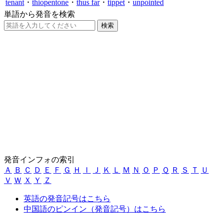
tenant
・
thiopentone
・
thus far
・
tippet
・
unpointed
単語から発音を検索
発音インフォの索引
Ａ
Ｂ
Ｃ
Ｄ
Ｅ
Ｆ
Ｇ
Ｈ
Ｉ
Ｊ
Ｋ
Ｌ
Ｍ
Ｎ
Ｏ
Ｐ
Ｑ
Ｒ
Ｓ
Ｔ
Ｕ
Ｖ
Ｗ
Ｘ
Ｙ
Ｚ
英語の発音記号はこちら
中国語のピンイン（発音記号）はこちら