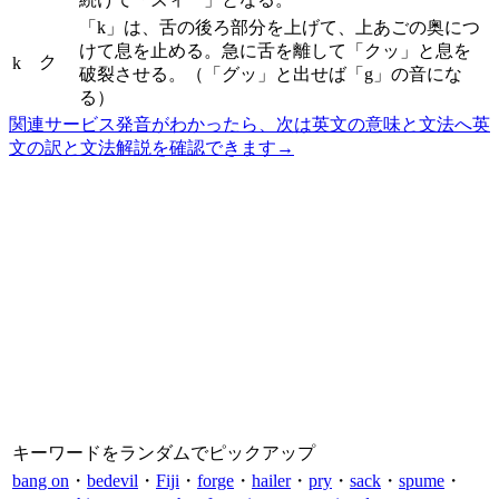
「k」は、舌の後ろ部分を上げて、上あごの奥につ
けて息を止める。急に舌を離して「クッ」と息を
ク
k
破裂させる。（「グッ」と出せば「g」の音にな
る）
関連サービス
発音がわかったら、次は英文の意味と文法へ
英
文の訳と文法解説を確認できます
→
キーワードをランダムでピックアップ
bang on
・
bedevil
・
Fiji
・
forge
・
hailer
・
pry
・
sack
・
spume
・