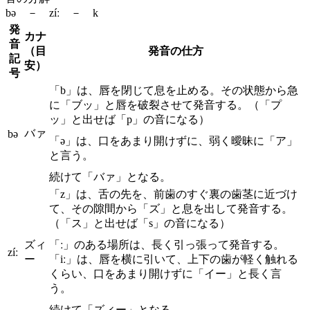
bə － zíː － k
発
カナ
音
（目
発音の仕方
記
安）
号
「b」は、唇を閉じて息を止める。その状態から急
に「ブッ」と唇を破裂させて発音する。（「プ
ッ」と出せば「p」の音になる）
バァ
bə
「ə」は、口をあまり開けずに、弱く曖昧に「ア」
と言う。
続けて「バァ」となる。
「z」は、舌の先を、前歯のすぐ裏の歯茎に近づけ
て、その隙間から「ズ」と息を出して発音する。
（「ス」と出せば「s」の音になる）
ズィ
「ː」のある場所は、長く引っ張って発音する。
zíː
ー
「iː」は、唇を横に引いて、上下の歯が軽く触れる
くらい、口をあまり開けずに「イー」と長く言
う。
続けて「ズィー」となる。