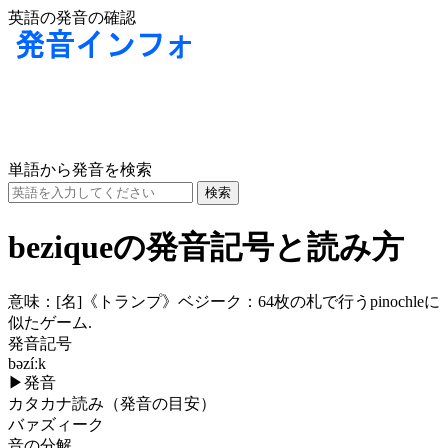
英語の発音の確認
単語から発音を検索
beziqueの発音記号と読み方
意味：
[名]
《トランプ》ベジーク：64枚の札で行うpinochleに
似たゲーム.
発音記号
bəzíːk
▶
発音
カタカナ読み（発音の目安）
バァズィーク
音の分解