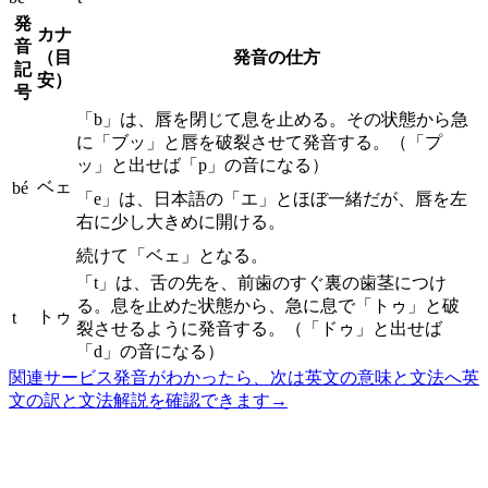
発
カナ
音
（目
発音の仕方
記
安）
号
「b」は、唇を閉じて息を止める。その状態から急
に「ブッ」と唇を破裂させて発音する。（「プ
ッ」と出せば「p」の音になる）
ベェ
bé
「e」は、日本語の「エ」とほぼ一緒だが、唇を左
右に少し大きめに開ける。
続けて「ベェ」となる。
「t」は、舌の先を、前歯のすぐ裏の歯茎につけ
る。息を止めた状態から、急に息で「トゥ」と破
トゥ
t
裂させるように発音する。（「ドゥ」と出せば
「d」の音になる）
関連サービス
発音がわかったら、次は英文の意味と文法へ
英
文の訳と文法解説を確認できます
→