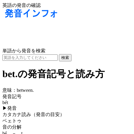
英語の発音の確認
単語から発音を検索
bet.の発音記号と読み方
意味：
between.
発音記号
bét
▶
発音
カタカナ読み（発音の目安）
ベェトゥ
音の分解
bé － t