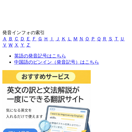
発音インフォの索引
Ａ
Ｂ
Ｃ
Ｄ
Ｅ
Ｆ
Ｇ
Ｈ
Ｉ
Ｊ
Ｋ
Ｌ
Ｍ
Ｎ
Ｏ
Ｐ
Ｑ
Ｒ
Ｓ
Ｔ
Ｕ
Ｖ
Ｗ
Ｘ
Ｙ
Ｚ
英語の発音記号はこちら
中国語のピンイン（発音記号）はこちら