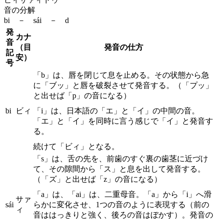
音の分解
bi － sái － d
発
カナ
音
（目
発音の仕方
記
安）
号
「b」は、唇を閉じて息を止める。その状態から急
に「ブッ」と唇を破裂させて発音する。（「プッ」
と出せば「p」の音になる）
bi
ビィ
「i」は、日本語の「エ」と「イ」の中間の音。
「エ」と「イ」を同時に言う感じで「イ」と発音す
る。
続けて「ビィ」となる。
「s」は、舌の先を、前歯のすぐ裏の歯茎に近づけ
て、その隙間から「ス」と息を出して発音する。
（「ズ」と出せば「z」の音になる）
「a」は、「ai」は、二重母音。「a」から「i」へ滑
サァ
sái
らかに変化させ、1つの音のように表現する（前の
ィ
音ははっきりと強く、後ろの音はぼかす）。発音の