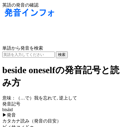
英語の発音の確認
単語から発音を検索
beside oneselfの発音記号と読
み方
意味：
（…で）我を忘れて, 逆上して
発音記号
bisáid
▶
発音
カタカナ読み（発音の目安）
ビィサァィドゥ