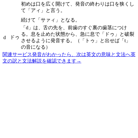
初めは口を広く開けて、発音の終わりは口を狭くし
て「アィ」と言う。
続けて「サァィ」となる。
「d」は、舌の先を、前歯のすぐ裏の歯茎につけ
る。息を止めた状態から、急に息で「ドゥ」と破裂
ドゥ
d
させるように発音する。（「トゥ」と出せば「t」
の音になる）
関連サービス
発音がわかったら、次は英文の意味と文法へ
英
文の訳と文法解説を確認できます
→