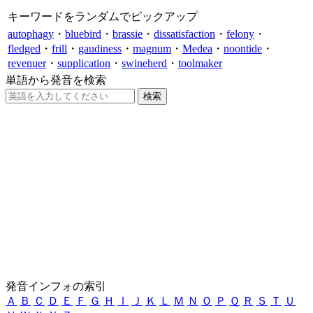
キーワードをランダムでピックアップ
autophagy
・
bluebird
・
brassie
・
dissatisfaction
・
felony
・
fledged
・
frill
・
gaudiness
・
magnum
・
Medea
・
noontide
・
revenuer
・
supplication
・
swineherd
・
toolmaker
単語から発音を検索
発音インフォの索引
Ａ
Ｂ
Ｃ
Ｄ
Ｅ
Ｆ
Ｇ
Ｈ
Ｉ
Ｊ
Ｋ
Ｌ
Ｍ
Ｎ
Ｏ
Ｐ
Ｑ
Ｒ
Ｓ
Ｔ
Ｕ