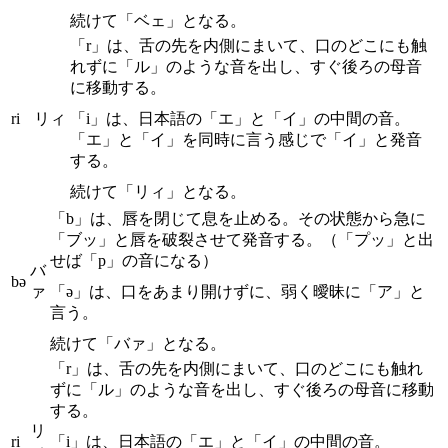
続けて「ベェ」となる。
「r」は、舌の先を内側にまいて、口のどこにも触
れずに「ル」のような音を出し、すぐ後ろの母音
に移動する。
ri
リィ
「i」は、日本語の「エ」と「イ」の中間の音。
「エ」と「イ」を同時に言う感じで「イ」と発音
する。
続けて「リィ」となる。
「b」は、唇を閉じて息を止める。その状態から急に
「ブッ」と唇を破裂させて発音する。（「プッ」と出
せば「p」の音になる）
バ
bə
ァ
「ə」は、口をあまり開けずに、弱く曖昧に「ア」と
言う。
続けて「バァ」となる。
「r」は、舌の先を内側にまいて、口のどこにも触れ
ずに「ル」のような音を出し、すぐ後ろの母音に移動
する。
リ
ri
「i」は、日本語の「エ」と「イ」の中間の音。