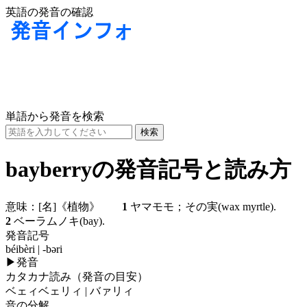
英語の発音の確認
単語から発音を検索
bayberryの発音記号と読み方
意味：
[名]
《植物》
1
ヤマモモ；その実(wax myrtle).
2
ベーラムノキ(bay).
発音記号
béibèri | -bəri
▶
発音
カタカナ読み（発音の目安）
ベェィベェリィ | バァリィ
音の分解