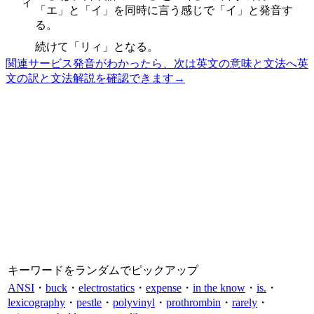
ィ
「エ」と「イ」を同時に言う感じで「イ」と発音す
る。
続けて「リィ」となる。
関連サービス
発音がわかったら、次は英文の意味と文法へ
英
文の訳と文法解説を確認できます
→
キーワードをランダムでピックアップ
ANSI
・
buck
・
electrostatics
・
expense
・
in the know
・
is.
・
lexicography
・
pestle
・
polyvinyl
・
prothrombin
・
rarely
・