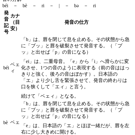
béi － bè － ri － | － bə － ri
発
カナ
音
（目
発音の仕方
記
安）
号
「b」は、唇を閉じて息を止める。その状態から急
に「ブッ」と唇を破裂させて発音する。（「プ
ッ」と出せば「p」の音になる）
「ei」は、二重母音。「e」から「i」へ滑らかに変
ベェ
béi
化させ、1つの音のように表現する（前の音ははっ
ィ
きりと強く、後ろの音はぼかす）。日本語の
「エ」より少し舌を緊張させて、発音の終わりは
口を狭くして「エィ」と言う。
続けて「ベェィ」となる。
「b」は、唇を閉じて息を止める。その状態から急
に「ブッ」と唇を破裂させて発音する。（「プ
ッ」と出せば「p」の音になる）
ベェ
bè
「e」は、日本語の「エ」とほぼ一緒だが、唇を左
右に少し大きめに開ける。