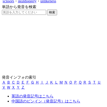
scissors
・
skulduggery
・
unlikeness
単語から発音を検索
発音インフォの索引
Ａ
Ｂ
Ｃ
Ｄ
Ｅ
Ｆ
Ｇ
Ｈ
Ｉ
Ｊ
Ｋ
Ｌ
Ｍ
Ｎ
Ｏ
Ｐ
Ｑ
Ｒ
Ｓ
Ｔ
Ｕ
Ｖ
Ｗ
Ｘ
Ｙ
Ｚ
英語の発音記号はこちら
中国語のピンイン（発音記号）はこちら