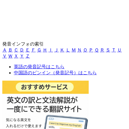
発音インフォの索引
Ａ
Ｂ
Ｃ
Ｄ
Ｅ
Ｆ
Ｇ
Ｈ
Ｉ
Ｊ
Ｋ
Ｌ
Ｍ
Ｎ
Ｏ
Ｐ
Ｑ
Ｒ
Ｓ
Ｔ
Ｕ
Ｖ
Ｗ
Ｘ
Ｙ
Ｚ
英語の発音記号はこちら
中国語のピンイン（発音記号）はこちら