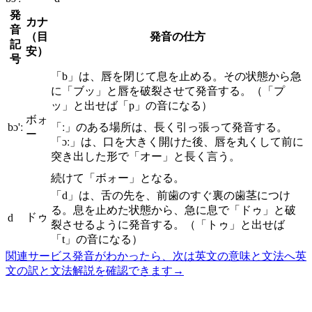
発
カナ
音
（目
発音の仕方
記
安）
号
「b」は、唇を閉じて息を止める。その状態から急
に「ブッ」と唇を破裂させて発音する。（「プ
ッ」と出せば「p」の音になる）
ボォ
bɔ'ː
「ː」のある場所は、長く引っ張って発音する。
ー
「ɔː」は、口を大きく開けた後、唇を丸くして前に
突き出した形で「オー」と長く言う。
続けて「ボォー」となる。
「d」は、舌の先を、前歯のすぐ裏の歯茎につけ
る。息を止めた状態から、急に息で「ドゥ」と破
ドゥ
d
裂させるように発音する。（「トゥ」と出せば
「t」の音になる）
関連サービス
発音がわかったら、次は英文の意味と文法へ
英
文の訳と文法解説を確認できます
→