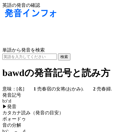
英語の発音の確認
単語から発音を検索
bawdの発音記号と読み方
意味：
[名]
1
売春宿の女将(おかみ).
2
売春婦.
発音記号
bɔ'ːd
▶
発音
カタカナ読み（発音の目安）
ボォードゥ
音の分解
bɔ'ː － d