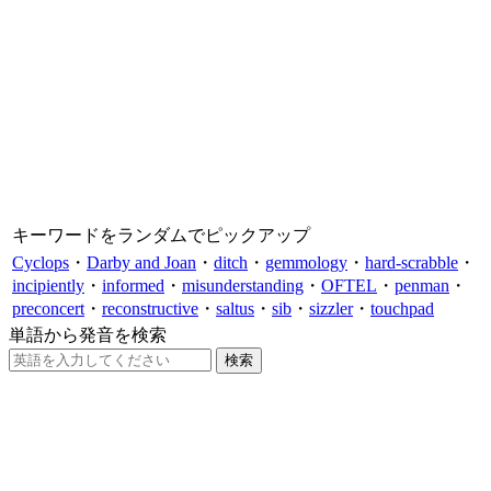
キーワードをランダムでピックアップ
Cyclops
・
Darby and Joan
・
ditch
・
gemmology
・
hard-scrabble
・
incipiently
・
informed
・
misunderstanding
・
OFTEL
・
penman
・
preconcert
・
reconstructive
・
saltus
・
sib
・
sizzler
・
touchpad
単語から発音を検索