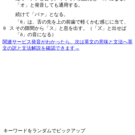
「オ」と発音しても通用する。
続けて「バァ」となる。
「θ」は、舌の先を上の前歯で軽くかむ感じに当て、
θ
ス
その隙間から「ス」と息を出す。（「ズ」と出せば
「ð」の音になる）
関連サービス
発音がわかったら、次は英文の意味と文法へ
英
文の訳と文法解説を確認できます
→
キーワードをランダムでピックアップ