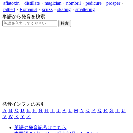
aflatoxin
・
distillate
・
magician
・
nombril
・
pedicure
・
prosper
・
rattled
・
Romanist
・
scuzz
・
skating
・
smattering
単語から発音を検索
発音インフォの索引
Ａ
Ｂ
Ｃ
Ｄ
Ｅ
Ｆ
Ｇ
Ｈ
Ｉ
Ｊ
Ｋ
Ｌ
Ｍ
Ｎ
Ｏ
Ｐ
Ｑ
Ｒ
Ｓ
Ｔ
Ｕ
Ｖ
Ｗ
Ｘ
Ｙ
Ｚ
英語の発音記号はこちら