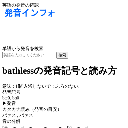
英語の発音の確認
単語から発音を検索
bathlessの発音記号と読み方
意味：
[形]
入浴しないで；ふろのない.
発音記号
bæθ, bɑθ
▶
発音
カタカナ読み（発音の目安）
バァス , バァス
音の分解
bæ － θ － , － － bɑ － θ