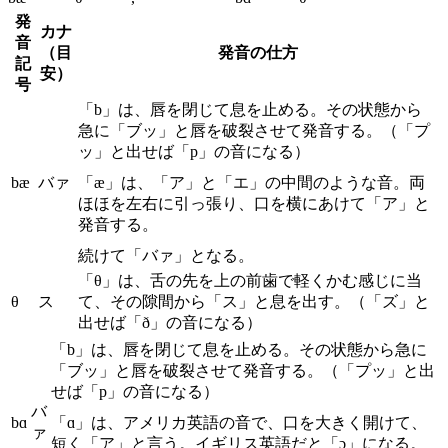
発
カナ
音
（目
発音の仕方
記
安）
号
「b」は、唇を閉じて息を止める。その状態から
急に「ブッ」と唇を破裂させて発音する。（「プ
ッ」と出せば「p」の音になる）
bæ
バァ
「æ」は、「ア」と「エ」の中間のような音。両
ほほを左右に引っ張り、口を横にあけて「ア」と
発音する。
続けて「バァ」となる。
「θ」は、舌の先を上の前歯で軽くかむ感じに当
θ
ス
て、その隙間から「ス」と息を出す。（「ズ」と
出せば「ð」の音になる）
「b」は、唇を閉じて息を止める。その状態から急に
「ブッ」と唇を破裂させて発音する。（「プッ」と出
せば「p」の音になる）
バ
bɑ
「ɑ」は、アメリカ英語の音で、口を大きく開けて、
ァ
短く「ア」と言う。イギリス英語だと「ɔ」になる。