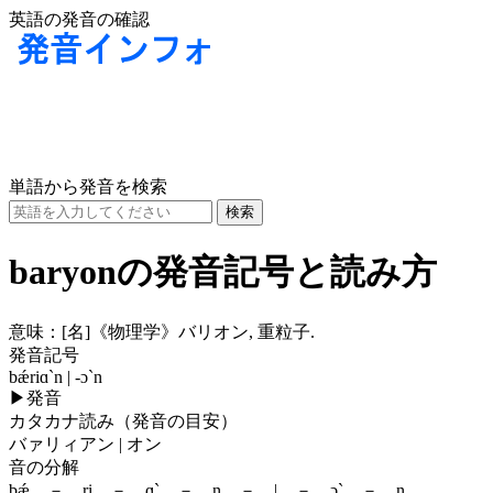
英語の発音の確認
単語から発音を検索
baryonの発音記号と読み方
意味：
[名]
《物理学》バリオン, 重粒子.
発音記号
bǽriɑ`n | -ɔ`n
▶
発音
カタカナ読み（発音の目安）
バァリィアン | オン
音の分解
bǽ － ri － ɑ` － n － | － ɔ` － n