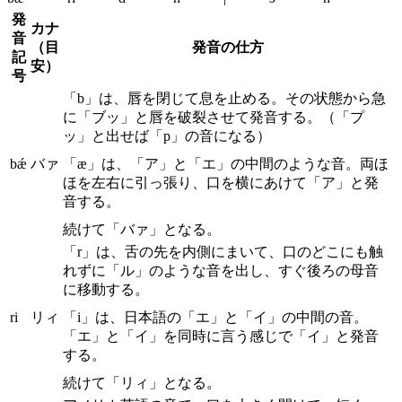
発
カナ
音
（目
発音の仕方
記
安）
号
「b」は、唇を閉じて息を止める。その状態から急
に「ブッ」と唇を破裂させて発音する。（「プ
ッ」と出せば「p」の音になる）
bǽ
バァ
「æ」は、「ア」と「エ」の中間のような音。両ほ
ほを左右に引っ張り、口を横にあけて「ア」と発
音する。
続けて「バァ」となる。
「r」は、舌の先を内側にまいて、口のどこにも触
れずに「ル」のような音を出し、すぐ後ろの母音
に移動する。
ri
リィ
「i」は、日本語の「エ」と「イ」の中間の音。
「エ」と「イ」を同時に言う感じで「イ」と発音
する。
続けて「リィ」となる。