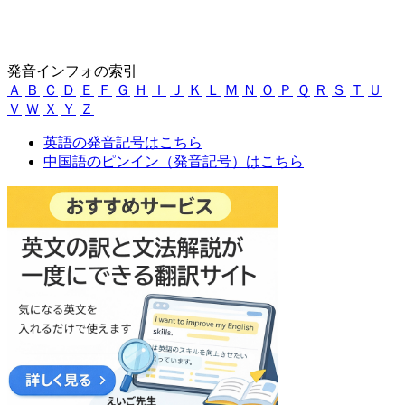
発音インフォの索引
Ａ
Ｂ
Ｃ
Ｄ
Ｅ
Ｆ
Ｇ
Ｈ
Ｉ
Ｊ
Ｋ
Ｌ
Ｍ
Ｎ
Ｏ
Ｐ
Ｑ
Ｒ
Ｓ
Ｔ
Ｕ
Ｖ
Ｗ
Ｘ
Ｙ
Ｚ
英語の発音記号はこちら
中国語のピンイン（発音記号）はこちら