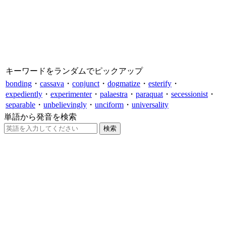
キーワードをランダムでピックアップ
bonding
・
cassava
・
conjunct
・
dogmatize
・
esterify
・
expediently
・
experimenter
・
palaestra
・
paraquat
・
secessionist
・
separable
・
unbelievingly
・
unciform
・
universality
単語から発音を検索