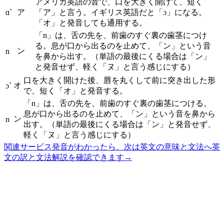
アメリカ英語の音で、口を大きく開けて、短く
ɑ`
ア
「ア」と言う。イギリス英語だと「ɔ」になる。
「オ」と発音しても通用する。
「n」は、舌の先を、前歯のすぐ裏の歯茎につけ
る。息が口から出るのを止めて、「ン」という音
ン
n
を鼻から出す。（単語の最後にくる場合は「ン」
と発音せず、軽く「ヌ」と言う感じにする）
口を大きく開けた後、唇を丸くして前に突き出した形
オ
ɔ`
で、短く「オ」と発音する。
「n」は、舌の先を、前歯のすぐ裏の歯茎につける。
息が口から出るのを止めて、「ン」という音を鼻から
ン
n
出す。（単語の最後にくる場合は「ン」と発音せず、
軽く「ヌ」と言う感じにする）
関連サービス
発音がわかったら、次は英文の意味と文法へ
英
文の訳と文法解説を確認できます
→