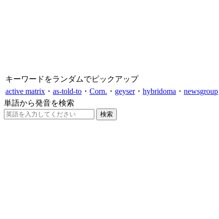
キーワードをランダムでピックアップ
active matrix
・
as-told-to
・
Corn.
・
geyser
・
hybridoma
・
newsgroup
単語から発音を検索