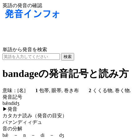
英語の発音の確認
単語から発音を検索
bandageの発音記号と読み方
意味：
[名]
1
包帯, 眼帯, 巻き布
2
くくる物, 巻く物
発音記号
bǽndidʒ
▶
発音
カタカナ読み（発音の目安）
バァンディィヂュ
音の分解
bǽ － n － di － dʒ