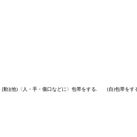
.
[動]
(他)
〈人・手・傷口などに〉包帯をする.
(自)
包帯を