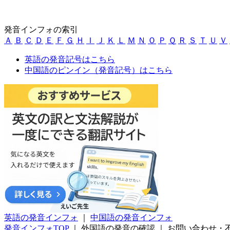
発音インフォの索引
Ａ
Ｂ
Ｃ
Ｄ
Ｅ
Ｆ
Ｇ
Ｈ
Ｉ
Ｊ
Ｋ
Ｌ
Ｍ
Ｎ
Ｏ
Ｐ
Ｑ
Ｒ
Ｓ
Ｔ
Ｕ
Ｖ
英語の発音記号はこちら
中国語のピンイン（発音記号）はこちら
英語の発音インフォ
｜
中国語の発音インフォ
発音インフォTOP
｜
外国語の発音の確認
｜
お問い合わせ・