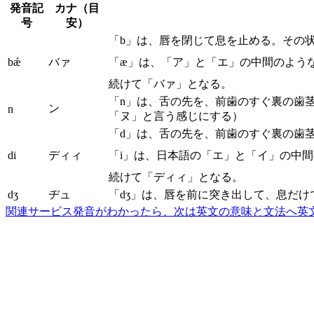
発音記
カナ（目
号
安）
「b」は、唇を閉じて息を止める。その
bǽ
バァ
「æ」は、「ア」と「エ」の中間のよう
続けて「バァ」となる。
「n」は、舌の先を、前歯のすぐ裏の歯
ン
n
「ヌ」と言う感じにする）
「d」は、舌の先を、前歯のすぐ裏の歯
di
ディィ
「i」は、日本語の「エ」と「イ」の中
続けて「ディィ」となる。
dʒ
ヂュ
「dʒ」は、唇を前に突き出して、息だけ
関連サービス
発音がわかったら、次は英文の意味と文法へ
英