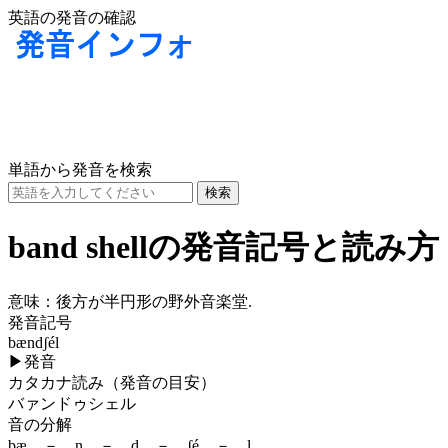
英語の発音の確認
単語から発音を検索
band shellの発音記号と読み方
意味：
後方が半円形の野外音楽堂.
発音記号
bændʃél
▶
発音
カタカナ読み（発音の目安）
バァンドゥシェル
音の分解
bæ － n － d － ʃé － l