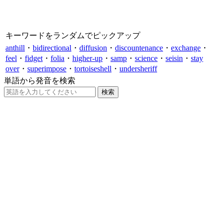
キーワードをランダムでピックアップ
anthill
・
bidirectional
・
diffusion
・
discountenance
・
exchange
・
feel
・
fidget
・
folia
・
higher-up
・
samp
・
science
・
seisin
・
stay
over
・
superimpose
・
tortoiseshell
・
undersheriff
単語から発音を検索