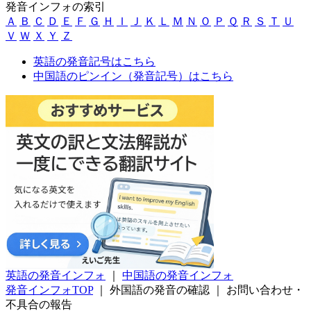
発音インフォの索引
Ａ
Ｂ
Ｃ
Ｄ
Ｅ
Ｆ
Ｇ
Ｈ
Ｉ
Ｊ
Ｋ
Ｌ
Ｍ
Ｎ
Ｏ
Ｐ
Ｑ
Ｒ
Ｓ
Ｔ
Ｕ
Ｖ
Ｗ
Ｘ
Ｙ
Ｚ
英語の発音記号はこちら
中国語のピンイン（発音記号）はこちら
英語の発音インフォ
｜
中国語の発音インフォ
発音インフォTOP
｜
外国語の発音の確認
｜
お問い合わせ・
不具合の報告