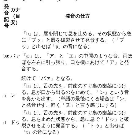
発
カナ
音
（目
発音の仕方
記
安）
号
「b」は、唇を閉じて息を止める。その状態から急
に「ブッ」と唇を破裂させて発音する。（「プ
ッ」と出せば「p」の音になる）
bæ
バァ
「æ」は、「ア」と「エ」の中間のような音。両ほ
ほを左右に引っ張り、口を横にあけて「ア」と発
音する。
続けて「バァ」となる。
「n」は、舌の先を、前歯のすぐ裏の歯茎につけ
る。息が口から出るのを止めて、「ン」という音
ン
n
を鼻から出す。（単語の最後にくる場合は「ン」
と発音せず、軽く「ヌ」と言う感じにする）
「d」は、舌の先を、前歯のすぐ裏の歯茎につけ
る。息を止めた状態から、急に息で「ドゥ」と破
ドゥ
d
裂させるように発音する。（「トゥ」と出せば
「t」の音になる）