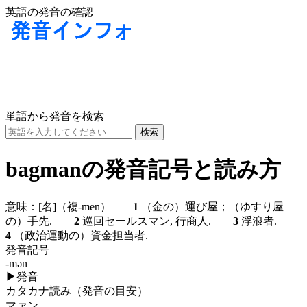
英語の発音の確認
単語から発音を検索
bagmanの発音記号と読み方
意味：
[名]
（複-men）
1
（金の）運び屋；（ゆすり屋
の）手先.
2
巡回セールスマン, 行商人.
3
浮浪者.
4
（政治運動の）資金担当者.
発音記号
-mən
▶
発音
カタカナ読み（発音の目安）
マァン