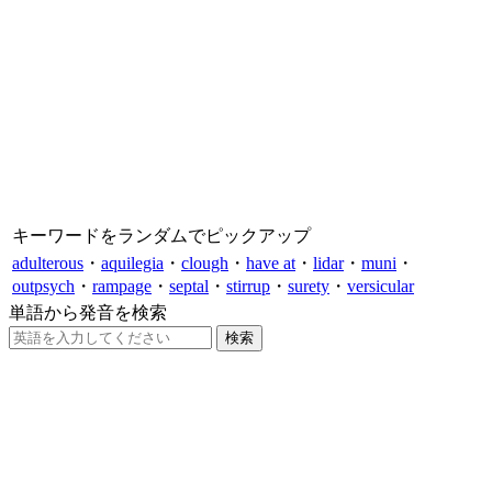
キーワードをランダムでピックアップ
adulterous
・
aquilegia
・
clough
・
have at
・
lidar
・
muni
・
outpsych
・
rampage
・
septal
・
stirrup
・
surety
・
versicular
単語から発音を検索