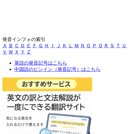
発音インフォの索引
Ａ
Ｂ
Ｃ
Ｄ
Ｅ
Ｆ
Ｇ
Ｈ
Ｉ
Ｊ
Ｋ
Ｌ
Ｍ
Ｎ
Ｏ
Ｐ
Ｑ
Ｒ
Ｓ
Ｔ
Ｕ
Ｖ
Ｗ
Ｘ
Ｙ
Ｚ
英語の発音記号はこちら
中国語のピンイン（発音記号）はこちら