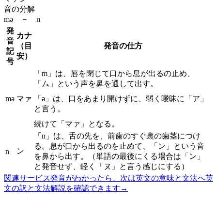
音の分解
mə － n
発
カナ
音
（目
発音の仕方
記
安）
号
「m」は、唇を閉じて口から息が出るの止め、
「ム」という声を鼻を通して出す。
mə
マァ
「ə」は、口をあまり開けずに、弱く曖昧に「ア」
と言う。
続けて「マァ」となる。
「n」は、舌の先を、前歯のすぐ裏の歯茎につけ
る。息が口から出るのを止めて、「ン」という音
ン
n
を鼻から出す。（単語の最後にくる場合は「ン」
と発音せず、軽く「ヌ」と言う感じにする）
関連サービス
発音がわかったら、次は英文の意味と文法へ
英
文の訳と文法解説を確認できます
→