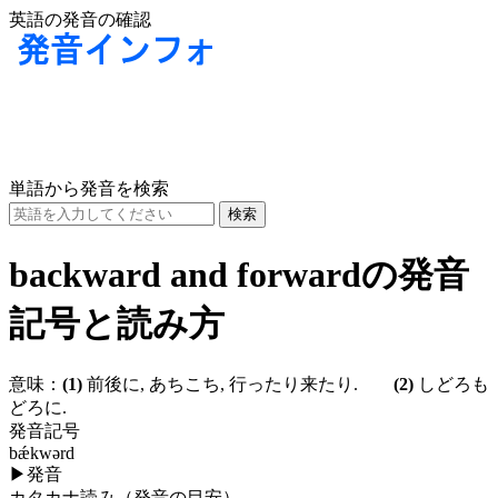
英語の発音の確認
単語から発音を検索
backward and forwardの発音
記号と読み方
意味：
(1)
前後に, あちこち, 行ったり来たり.
(2)
しどろも
どろに.
発音記号
bǽkwərd
▶
発音
カタカナ読み（発音の目安）