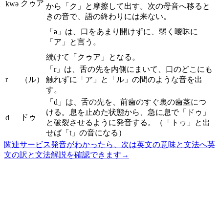
クゥア
kwə
から「ク」と摩擦して出す。次の母音へ移ると
きの音で、語の終わりには来ない。
「ə」は、口をあまり開けずに、弱く曖昧に
「ア」と言う。
続けて「クゥア」となる。
「r」は、舌の先を内側にまいて、口のどこにも
r
（ル）
触れずに「ア」と「ル」の間のような音を出
す。
「d」は、舌の先を、前歯のすぐ裏の歯茎につ
ける。息を止めた状態から、急に息で「ドゥ」
ドゥ
d
と破裂させるように発音する。（「トゥ」と出
せば「t」の音になる）
関連サービス
発音がわかったら、次は英文の意味と文法へ
英
文の訳と文法解説を確認できます
→