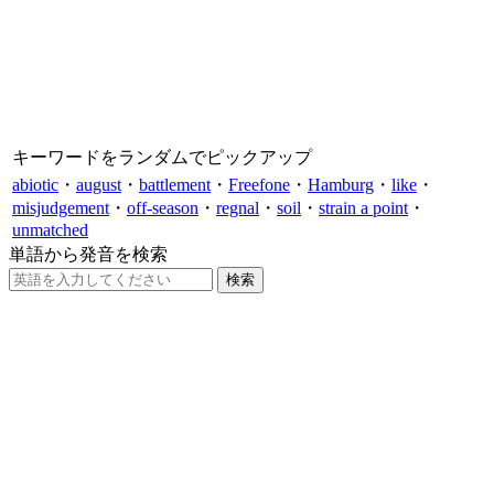
キーワードをランダムでピックアップ
abiotic
・
august
・
battlement
・
Freefone
・
Hamburg
・
like
・
misjudgement
・
off-season
・
regnal
・
soil
・
strain a point
・
unmatched
単語から発音を検索