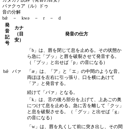
バァクゥア（ル）ドゥ
音の分解
bǽ － kwə － r － d
発
カナ
音
（目
発音の仕方
記
安）
号
「b」は、唇を閉じて息を止める。その状態か
ら急に「ブッ」と唇を破裂させて発音する。
（「プッ」と出せば「p」の音になる）
bǽ
バァ
「æ」は、「ア」と「エ」の中間のような音。
両ほほを左右に引っ張り、口を横にあけて
「ア」と発音する。
続けて「バァ」となる。
「k」は、舌の後ろ部分を上げて、上あごの奥
につけて息を止める。急に舌を離して「クッ」
と息を破裂させる。（「グッ」と出せば「g」
の音になる）
「w」は、唇を丸くして前に突き出し、その間