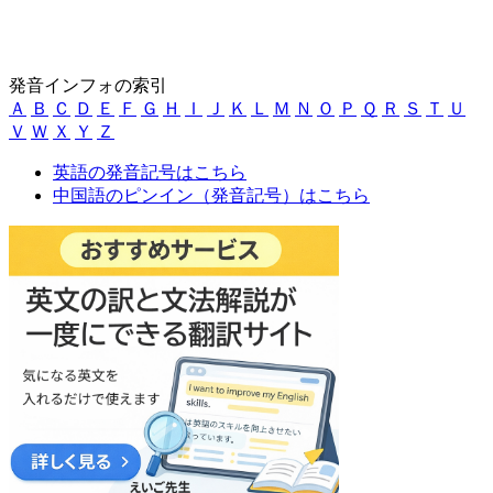
発音インフォの索引
Ａ
Ｂ
Ｃ
Ｄ
Ｅ
Ｆ
Ｇ
Ｈ
Ｉ
Ｊ
Ｋ
Ｌ
Ｍ
Ｎ
Ｏ
Ｐ
Ｑ
Ｒ
Ｓ
Ｔ
Ｕ
Ｖ
Ｗ
Ｘ
Ｙ
Ｚ
英語の発音記号はこちら
中国語のピンイン（発音記号）はこちら