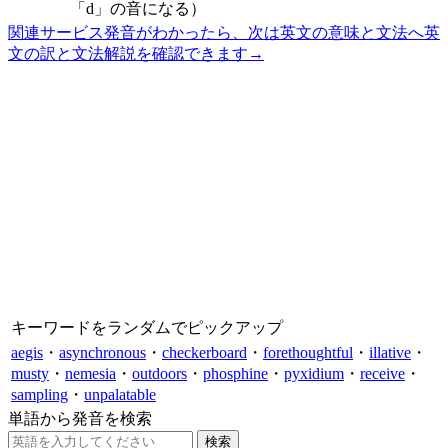
「d」の音になる）
関連サービス
発音がわかったら、次は英文の意味と文法へ
英
文の訳と文法解説を確認できます
→
キーワードをランダムでピックアップ
aegis
・
asynchronous
・
checkerboard
・
forethoughtful
・
illative
・
musty
・
nemesia
・
outdoors
・
phosphine
・
pyxidium
・
receive
・
sampling
・
unpalatable
単語から発音を検索