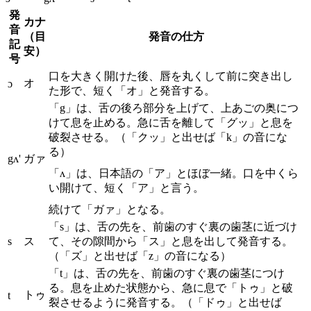
発
カナ
音
（目
発音の仕方
記
安）
号
口を大きく開けた後、唇を丸くして前に突き出し
オ
ɔ
た形で、短く「オ」と発音する。
「g」は、舌の後ろ部分を上げて、上あごの奥につ
けて息を止める。急に舌を離して「グッ」と息を
破裂させる。（「クッ」と出せば「k」の音にな
る）
gʌ'
ガァ
「ʌ」は、日本語の「ア」とほぼ一緒。口を中くら
い開けて、短く「ア」と言う。
続けて「ガァ」となる。
「s」は、舌の先を、前歯のすぐ裏の歯茎に近づけ
s
ス
て、その隙間から「ス」と息を出して発音する。
（「ズ」と出せば「z」の音になる）
「t」は、舌の先を、前歯のすぐ裏の歯茎につけ
る。息を止めた状態から、急に息で「トゥ」と破
トゥ
t
裂させるように発音する。（「ドゥ」と出せば