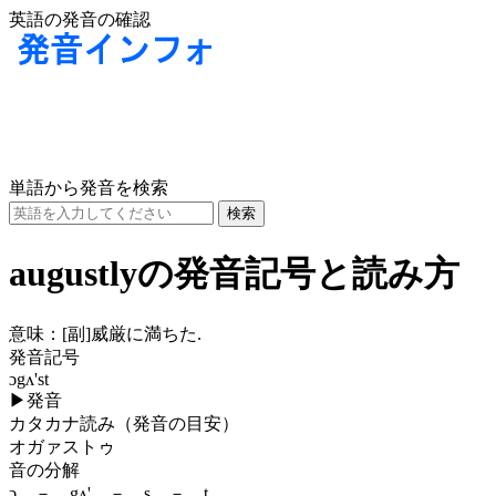
英語の発音の確認
単語から発音を検索
augustlyの発音記号と読み方
意味：
[副]
威厳に満ちた.
発音記号
ɔgʌ'st
▶
発音
カタカナ読み（発音の目安）
オガァストゥ
音の分解
ɔ － gʌ' － s － t