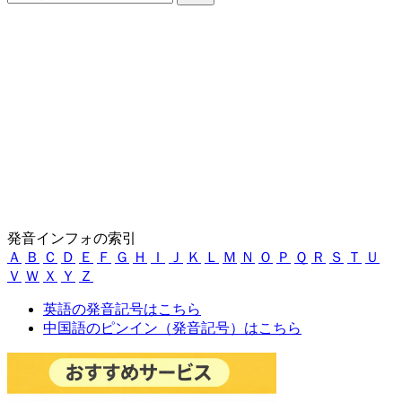
発音インフォの索引
Ａ
Ｂ
Ｃ
Ｄ
Ｅ
Ｆ
Ｇ
Ｈ
Ｉ
Ｊ
Ｋ
Ｌ
Ｍ
Ｎ
Ｏ
Ｐ
Ｑ
Ｒ
Ｓ
Ｔ
Ｕ
Ｖ
Ｗ
Ｘ
Ｙ
Ｚ
英語の発音記号はこちら
中国語のピンイン（発音記号）はこちら