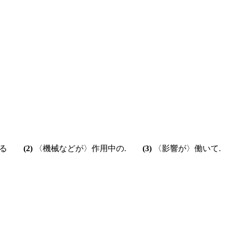
ている
(2)
〈機械などが〉作用中の.
(3)
〈影響が〉働いて.