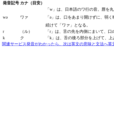
発音記号
カナ（目安）
「w」は、日本語のワ行の音。唇を
wə
ワァ
「ə」は、口をあまり開けずに、弱く
続けて「ワァ」となる。
r
（ル）
「r」は、舌の先を内側にまいて、口
k
ク
「k」は、舌の後ろ部分を上げて、上
関連サービス
発音がわかったら、次は英文の意味と文法へ
英