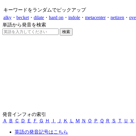
キーワードをランダムでピックアップ
alky
・
becket
・
dilate
・
hard on
・
indole
・
metacenter
・
netizen
・
ov
単語から発音を検索
発音インフォの索引
Ａ
Ｂ
Ｃ
Ｄ
Ｅ
Ｆ
Ｇ
Ｈ
Ｉ
Ｊ
Ｋ
Ｌ
Ｍ
Ｎ
Ｏ
Ｐ
Ｑ
Ｒ
Ｓ
Ｔ
Ｕ
Ｖ
英語の発音記号はこちら