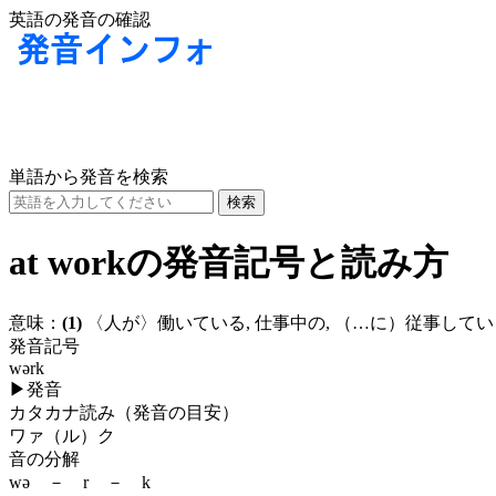
英語の発音の確認
単語から発音を検索
at workの発音記号と読み方
意味：
(1)
〈人が〉働いている, 仕事中の, （…に）従事し
発音記号
wərk
▶
発音
カタカナ読み（発音の目安）
ワァ（ル）ク
音の分解
wə － r － k