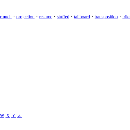
ermuch
・
projection
・
resume
・
stuffed
・
tailboard
・
transposition
・
trik
Ｗ
Ｘ
Ｙ
Ｚ