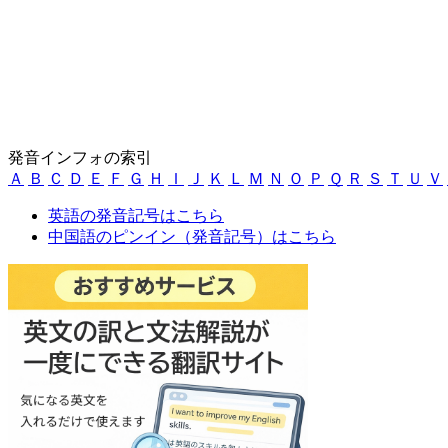
発音インフォの索引
Ａ
Ｂ
Ｃ
Ｄ
Ｅ
Ｆ
Ｇ
Ｈ
Ｉ
Ｊ
Ｋ
Ｌ
Ｍ
Ｎ
Ｏ
Ｐ
Ｑ
Ｒ
Ｓ
Ｔ
Ｕ
Ｖ
英語の発音記号はこちら
中国語のピンイン（発音記号）はこちら