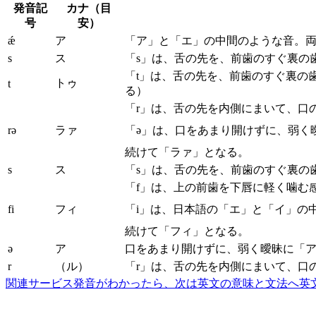
発音記
カナ（目
号
安）
ǽ
ア
「ア」と「エ」の中間のような音。
s
ス
「s」は、舌の先を、前歯のすぐ裏の
「t」は、舌の先を、前歯のすぐ裏の
トゥ
t
る）
「r」は、舌の先を内側にまいて、口
rə
ラァ
「ə」は、口をあまり開けずに、弱く
続けて「ラァ」となる。
s
ス
「s」は、舌の先を、前歯のすぐ裏の
「f」は、上の前歯を下唇に軽く噛む
fi
フィ
「i」は、日本語の「エ」と「イ」の
続けて「フィ」となる。
ə
ア
口をあまり開けずに、弱く曖昧に「
r
（ル）
「r」は、舌の先を内側にまいて、口
関連サービス
発音がわかったら、次は英文の意味と文法へ
英