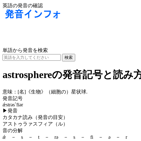
英語の発音の確認
単語から発音を検索
astrosphereの発音記号と読み
意味：
[名]
《生物》（細胞の）星状球.
発音記号
ǽstrəs`fiər
▶
発音
カタカナ読み（発音の目安）
アストゥラァスフィア（ル）
音の分解
ǽ － s － t － rə － s － fi － ə － r