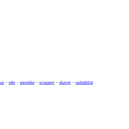
 up
・
pile
・
piroshki
・
scrapper
・
shaver
・
unfaithful