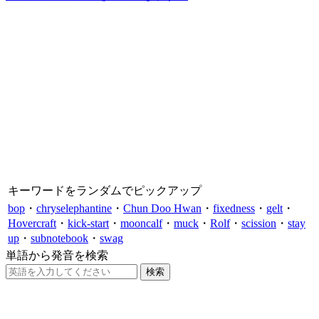
キーワードをランダムでピックアップ
bop
・
chryselephantine
・
Chun Doo Hwan
・
fixedness
・
gelt
・
Hovercraft
・
kick-start
・
mooncalf
・
muck
・
Rolf
・
scission
・
stay
up
・
subnotebook
・
swag
単語から発音を検索