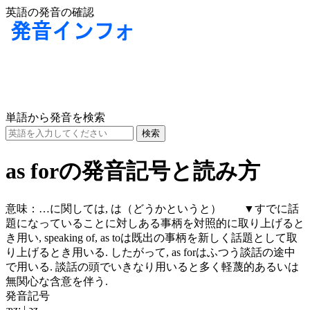
英語の発音の確認
単語から発音を検索
as forの発音記号と読み方
意味：
…に関しては, は（どうかというと） ▼すでに話
題になっていることに対しある事柄を対照的に取り上げると
き用い, speaking of, as toは既出の事柄を新しく話題として取
り上げるとき用いる. したがって, as forはふつう談話の途中
で用いる. 談話の頭でいきなり用いると多く軽蔑的あるいは
無関心な含意を伴う.
発音記号
æz; | əz