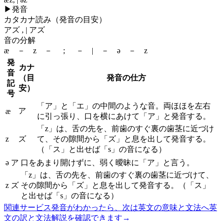
▶
発音
カタカナ読み（発音の目安）
アズ , | アズ
音の分解
æ － z － ； － | － ə － z
発
カナ
音
（目
発音の仕方
記
安）
号
「ア」と「エ」の中間のような音。両ほほを左右
ア
æ
に引っ張り、口を横にあけて「ア」と発音する。
「z」は、舌の先を、前歯のすぐ裏の歯茎に近づけ
z
ズ
て、その隙間から「ズ」と息を出して発音する。
（「ス」と出せば「s」の音になる）
ə
ア
口をあまり開けずに、弱く曖昧に「ア」と言う。
「z」は、舌の先を、前歯のすぐ裏の歯茎に近づけて、
z
ズ
その隙間から「ズ」と息を出して発音する。（「ス」
と出せば「s」の音になる）
関連サービス
発音がわかったら、次は英文の意味と文法へ
英
文の訳と文法解説を確認できます
→