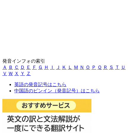
発音インフォの索引
Ａ
Ｂ
Ｃ
Ｄ
Ｅ
Ｆ
Ｇ
Ｈ
Ｉ
Ｊ
Ｋ
Ｌ
Ｍ
Ｎ
Ｏ
Ｐ
Ｑ
Ｒ
Ｓ
Ｔ
Ｕ
Ｖ
Ｗ
Ｘ
Ｙ
Ｚ
英語の発音記号はこちら
中国語のピンイン（発音記号）はこちら