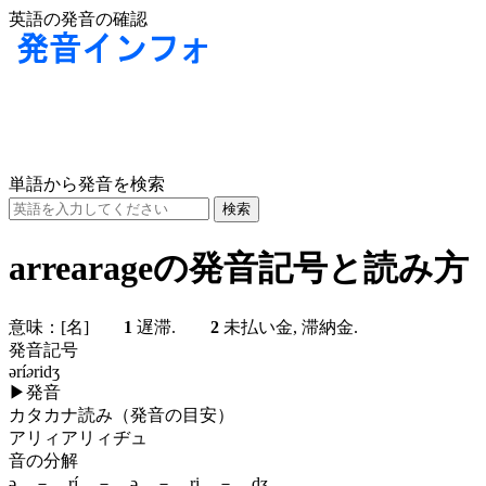
英語の発音の確認
単語から発音を検索
arrearageの発音記号と読み方
意味：
[名]
1
遅滞.
2
未払い金, 滞納金.
発音記号
ərí
ə
ridʒ
▶
発音
カタカナ読み（発音の目安）
アリィアリィヂュ
音の分解
ə － rí － ə － ri － dʒ