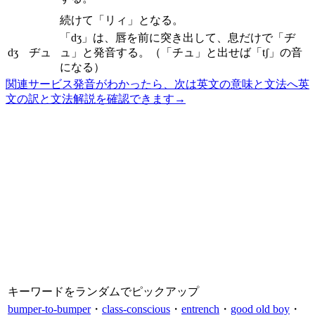
続けて「リィ」となる。
「dʒ」は、唇を前に突き出して、息だけで「ヂ
dʒ
ヂュ
ュ」と発音する。（「チュ」と出せば「tʃ」の音
になる）
関連サービス
発音がわかったら、次は英文の意味と文法へ
英
文の訳と文法解説を確認できます
→
キーワードをランダムでピックアップ
bumper-to-bumper
・
class-conscious
・
entrench
・
good old boy
・