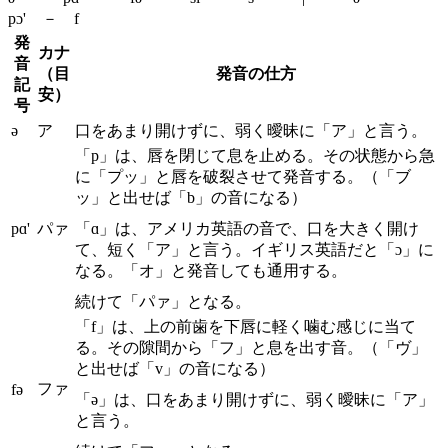
pɔ' － f
発
カナ
音
（目
発音の仕方
記
安）
号
ə
ア
口をあまり開けずに、弱く曖昧に「ア」と言う。
「p」は、唇を閉じて息を止める。その状態から急
に「プッ」と唇を破裂させて発音する。（「ブ
ッ」と出せば「b」の音になる）
pɑ'
パァ
「ɑ」は、アメリカ英語の音で、口を大きく開け
て、短く「ア」と言う。イギリス英語だと「ɔ」に
なる。「オ」と発音しても通用する。
続けて「パァ」となる。
「f」は、上の前歯を下唇に軽く噛む感じに当て
る。その隙間から「フ」と息を出す音。（「ヴ」
と出せば「v」の音になる）
ファ
fə
「ə」は、口をあまり開けずに、弱く曖昧に「ア」
と言う。