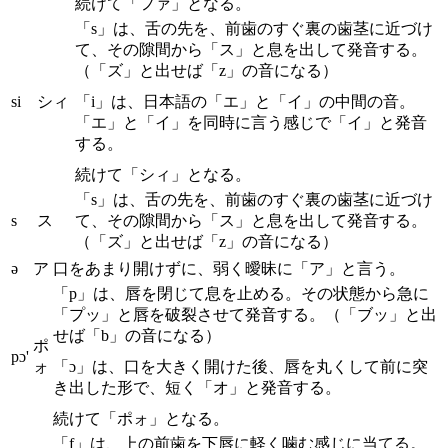
続けて「ファ」となる。
「s」は、舌の先を、前歯のすぐ裏の歯茎に近づけ
て、その隙間から「ス」と息を出して発音する。
（「ズ」と出せば「z」の音になる）
si
シィ
「i」は、日本語の「エ」と「イ」の中間の音。
「エ」と「イ」を同時に言う感じで「イ」と発音
する。
続けて「シィ」となる。
「s」は、舌の先を、前歯のすぐ裏の歯茎に近づけ
s
ス
て、その隙間から「ス」と息を出して発音する。
（「ズ」と出せば「z」の音になる）
ə
ア
口をあまり開けずに、弱く曖昧に「ア」と言う。
「p」は、唇を閉じて息を止める。その状態から急に
「プッ」と唇を破裂させて発音する。（「ブッ」と出
せば「b」の音になる）
ポ
pɔ'
ォ
「ɔ」は、口を大きく開けた後、唇を丸くして前に突
き出した形で、短く「オ」と発音する。
続けて「ポォ」となる。
「f」は、上の前歯を下唇に軽く噛む感じに当てる。