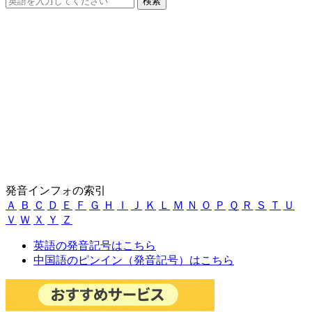
発音インフォの索引
Ａ
Ｂ
Ｃ
Ｄ
Ｅ
Ｆ
Ｇ
Ｈ
Ｉ
Ｊ
Ｋ
Ｌ
Ｍ
Ｎ
Ｏ
Ｐ
Ｑ
Ｒ
Ｓ
Ｔ
Ｕ
Ｖ
Ｗ
Ｘ
Ｙ
Ｚ
英語の発音記号はこちら
中国語のピンイン（発音記号）はこちら