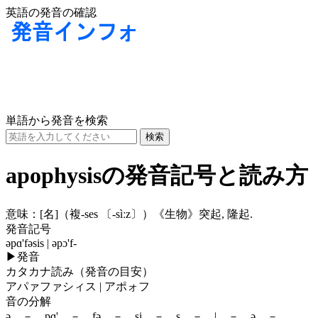
英語の発音の確認
単語から発音を検索
apophysisの発音記号と読み方
意味：
[名]
（複-ses
〔-sìːz〕
）《生物》突起, 隆起.
発音記号
əpɑ'fəsis | əpɔ'f-
▶
発音
カタカナ読み（発音の目安）
アパァファシィス | アポォフ
音の分解
ə － pɑ' － fə － si － s － | － ə －