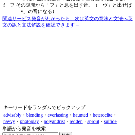
f
フ
その隙間から「フ」と息を出す音。（「ヴ」と出せば
「v」の音になる）
関連サービス
発音がわかったら、次は英文の意味と文法へ
英
文の訳と文法解説を確認できます
→
キーワードをランダムでピックアップ
advisably
・
blending
・
everlasting
・
haunted
・
heteroclite
・
navvy
・
photoplay
・
polyandrist
・
redden
・
sprout
・
sulfide
単語から発音を検索