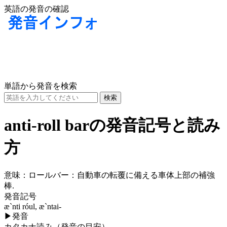
英語の発音の確認
単語から発音を検索
anti-roll barの発音記号と読み
方
意味：
ロールバー：自動車の転覆に備える車体上部の補強
棒.
発音記号
æ`nti róul, æ`ntai-
▶
発音
カタカナ読み（発音の目安）