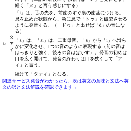
軽く「ヌ」と言う感じにする）
「t」は、舌の先を、前歯のすぐ裏の歯茎につける。
息を止めた状態から、急に息で「トゥ」と破裂させる
ように発音する。（「ドゥ」と出せば「d」の音にな
る）
タ
「a」は、「ai」は、二重母音。「a」から「i」へ滑ら
ァ
tai
かに変化させ、1つの音のように表現する（前の音は
ィ
はっきりと強く、後ろの音はぼかす）。発音の初めは
口を広く開けて、発音の終わりは口を狭くして「ア
ィ」と言う。
続けて「タァィ」となる。
関連サービス
発音がわかったら、次は英文の意味と文法へ
英
文の訳と文法解説を確認できます
→