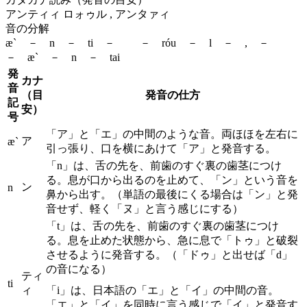
アンティィ ロォゥル , アンタァィ
音の分解
æ` － n － ti － － róu － l － , －
－ æ` － n － tai
発
カナ
音
（目
発音の仕方
記
安）
号
「ア」と「エ」の中間のような音。両ほほを左右に
ア
æ`
引っ張り、口を横にあけて「ア」と発音する。
「n」は、舌の先を、前歯のすぐ裏の歯茎につけ
る。息が口から出るのを止めて、「ン」という音を
ン
n
鼻から出す。（単語の最後にくる場合は「ン」と発
音せず、軽く「ヌ」と言う感じにする）
「t」は、舌の先を、前歯のすぐ裏の歯茎につけ
る。息を止めた状態から、急に息で「トゥ」と破裂
させるように発音する。（「ドゥ」と出せば「d」
の音になる）
ティ
ti
ィ
「i」は、日本語の「エ」と「イ」の中間の音。
「エ」と「イ」を同時に言う感じで「イ」と発音す