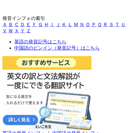
発音インフォの索引
Ａ
Ｂ
Ｃ
Ｄ
Ｅ
Ｆ
Ｇ
Ｈ
Ｉ
Ｊ
Ｋ
Ｌ
Ｍ
Ｎ
Ｏ
Ｐ
Ｑ
Ｒ
Ｓ
Ｔ
Ｕ
Ｖ
Ｗ
Ｘ
Ｙ
Ｚ
英語の発音記号はこちら
中国語のピンイン（発音記号）はこちら