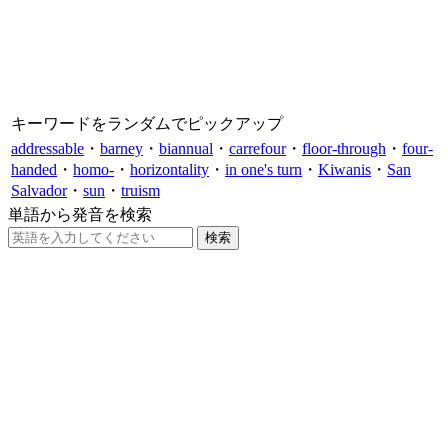
キーワードをランダムでピックアップ
addressable
・
barney
・
biannual
・
carrefour
・
floor-through
・
four-
handed
・
homo-
・
horizontality
・
in one's turn
・
Kiwanis
・
San
Salvador
・
sun
・
truism
単語から発音を検索