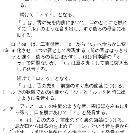
る。
続けて「ティィ」となる。
「r」は、舌の先を内側にまいて、口のどこにも触れ
ずに「ル」のような音を出し、すぐ後ろの母音に移
動する。
ロ
「ou」は、二重母音。「o」から「u」へ滑らかに変
róu
ォ
化させ、1つの音として表現する（前の音ははっきり
ゥ
と強く、後ろの音はぼかす）。ほぼ日本語の「オ
ゥ」で問題ないが、「u」は唇を丸くして前に突き出
して発音する。
続けて「ロォゥ」となる。
「l」は、舌の先を、前歯のすぐ裏の歯茎につける。
l
ル
その状態で舌の両側から「ウ」と「ル」を同時に出
すように発音する。
「ア」と「エ」の中間のような音。両ほほを左右に引
ア
æ`
っ張り、口を横にあけて「ア」と発音する。
「n」は、舌の先を、前歯のすぐ裏の歯茎につける。
息が口から出るのを止めて、「ン」という音を鼻から
ン
n
出す。（単語の最後にくる場合は「ン」と発音せず、