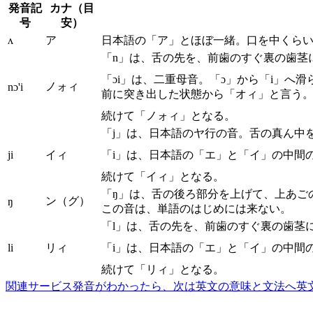
発音記
カナ（目
号
安）
ʌ
ア
日本語の「ア」とほぼ一緒。口を中くら
「n」は、舌の先を、前歯のすぐ裏の歯茎
「ɔi」は、二重母音。「ɔ」から「i」
ノォィ
nɔ'i
前に突き出した状態から「オィ」と言う
続けて「ノォィ」となる。
「j」は、日本語のヤ行の音。舌の真ん中
ji
イィ
「i」は、日本語の「エ」と「イ」の中間
続けて「イィ」となる。
「ŋ」は、舌の後ろ部分を上げて、上あご
ン（グ）
ŋ
この音は、単語のはじめには来ない。
「l」は、舌の先を、前歯のすぐ裏の歯茎
li
リィ
「i」は、日本語の「エ」と「イ」の中間
続けて「リィ」となる。
関連サービス
発音がわかったら、次は英文の意味と文法へ
英