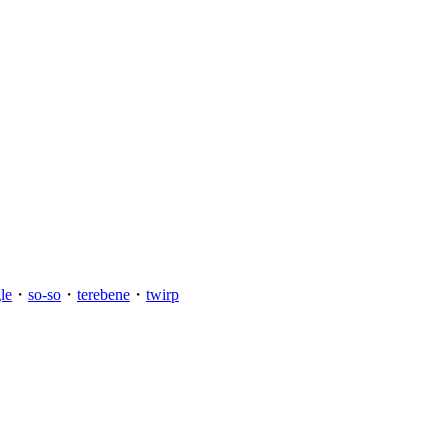
le
・
so-so
・
terebene
・
twirp