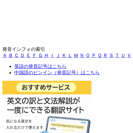
発音インフォの索引
Ａ
Ｂ
Ｃ
Ｄ
Ｅ
Ｆ
Ｇ
Ｈ
Ｉ
Ｊ
Ｋ
Ｌ
Ｍ
Ｎ
Ｏ
Ｐ
Ｑ
Ｒ
Ｓ
Ｔ
Ｕ
Ｖ
英語の発音記号はこちら
中国語のピンイン（発音記号）はこちら