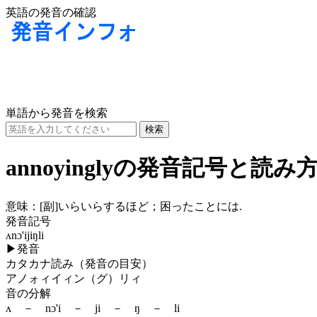
英語の発音の確認
単語から発音を検索
annoyinglyの発音記号と読み
意味：
[副]
いらいらするほど；困ったことには.
発音記号
ʌnɔ'ijiŋli
▶
発音
カタカナ読み（発音の目安）
アノォィイィン（グ）リィ
音の分解
ʌ － nɔ'i － ji － ŋ － li