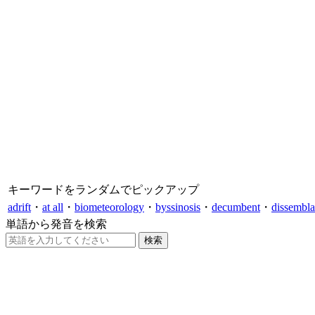
キーワードをランダムでピックアップ
adrift
・
at all
・
biometeorology
・
byssinosis
・
decumbent
・
dissembl
単語から発音を検索