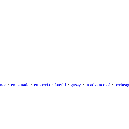
ance
・
empanada
・
euphoria
・
fateful
・
gussy
・
in advance of
・
porbeag