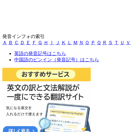
発音インフォの索引
Ａ
Ｂ
Ｃ
Ｄ
Ｅ
Ｆ
Ｇ
Ｈ
Ｉ
Ｊ
Ｋ
Ｌ
Ｍ
Ｎ
Ｏ
Ｐ
Ｑ
Ｒ
Ｓ
Ｔ
Ｕ
Ｖ
英語の発音記号はこちら
中国語のピンイン（発音記号）はこちら