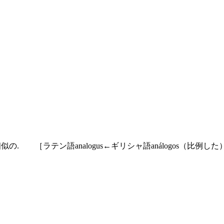
の. ［ラテン語analogus←ギリシャ語análogos（比例した）（a