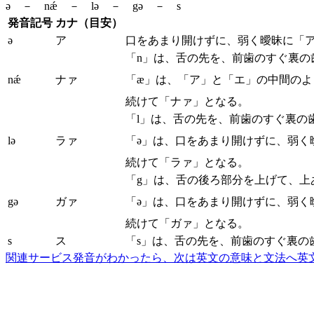
ə － nǽ － lə － gə － s
発音記号
カナ（目安）
ə
ア
口をあまり開けずに、弱く曖昧に「
「n」は、舌の先を、前歯のすぐ裏
nǽ
ナァ
「æ」は、「ア」と「エ」の中間の
続けて「ナァ」となる。
「l」は、舌の先を、前歯のすぐ裏の
lə
ラァ
「ə」は、口をあまり開けずに、弱く
続けて「ラァ」となる。
「g」は、舌の後ろ部分を上げて、上
gə
ガァ
「ə」は、口をあまり開けずに、弱く
続けて「ガァ」となる。
s
ス
「s」は、舌の先を、前歯のすぐ裏の
関連サービス
発音がわかったら、次は英文の意味と文法へ
英