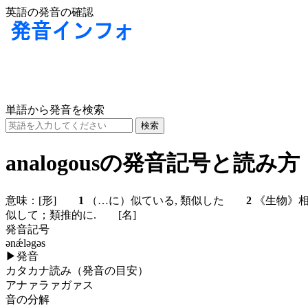
英語の発音の確認
単語から発音を検索
analogousの発音記号と読み方
意味：
[形]
1
（…に）似ている, 類似した
2
《生物》相似
似して；類推的に.
[名]
発音記号
ənǽləgəs
▶
発音
カタカナ読み（発音の目安）
アナァラァガァス
音の分解