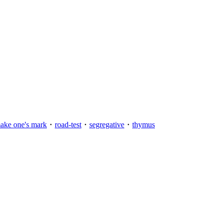
ake one's mark
・
road-test
・
segregative
・
thymus