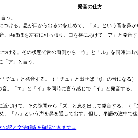
発音の仕方
と言う。
茎につける。息が口から出るのを止めて、「ヌ」という音を鼻か
な音。両ほほを左右に引っ張り、口を横にあけて「ア」と発音す
につける。その状態で舌の両側から「ウ」と「ル」を同時に出
に「ア」と言う。
で「ヂュ」と発音する。（「チュ」と出せば「tʃ」の音になる）
の音。「エ」と「イ」を同時に言う感じで「イ」と発音する。
に近づけて、その隙間から「ズ」と息を出して発音する。（「
止め、「ム」という声を鼻を通して出す。但し、単語の途中で
文の訳と文法解説を確認できます
→