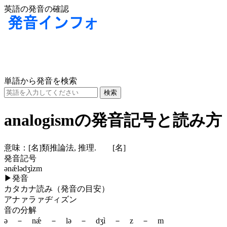
英語の発音の確認
単語から発音を検索
analogismの発音記号と読み方
意味：
[名]
類推論法, 推理.
[名]
発音記号
ənǽlədʒìzm
▶
発音
カタカナ読み（発音の目安）
アナァラァヂィズン
音の分解
ə － nǽ － lə － dʒì － z － m