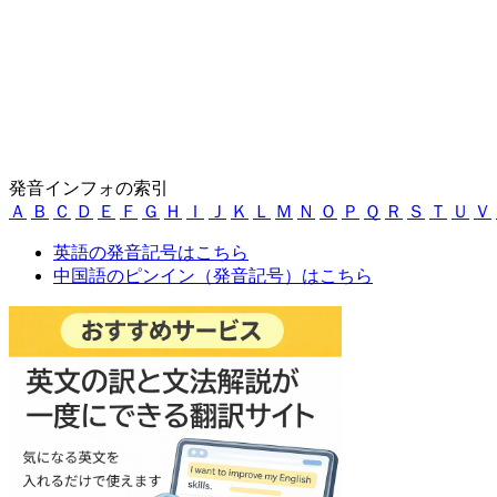
発音インフォの索引
Ａ
Ｂ
Ｃ
Ｄ
Ｅ
Ｆ
Ｇ
Ｈ
Ｉ
Ｊ
Ｋ
Ｌ
Ｍ
Ｎ
Ｏ
Ｐ
Ｑ
Ｒ
Ｓ
Ｔ
Ｕ
Ｖ
英語の発音記号はこちら
中国語のピンイン（発音記号）はこちら