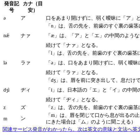
発音記
カナ（目
号
安）
ə
ア
口をあまり開けずに、弱く曖昧に「ア」
「n」は、舌の先を、前歯のすぐ裏の歯
nǽ
ナァ
「æ」は、「ア」と「エ」の中間のよう
続けて「ナァ」となる。
「l」は、舌の先を、前歯のすぐ裏の歯茎
lə
ラァ
「ə」は、口をあまり開けずに、弱く曖昧
続けて「ラァ」となる。
「dʒ」は、唇を前に突き出して、息だけ
dʒì
ヂィ
「i」は、日本語の「エ」と「イ」の中間
続けて「ヂィ」となる。
z
ズ
「z」は、舌の先を、前歯のすぐ裏の歯茎
「m」は、唇を閉じて口から息が出るの
ン
m
にきた場合は「ム」のように聞こえる）
関連サービス
発音がわかったら、次は英文の意味と文法へ
英