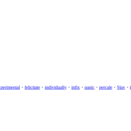
xperimental
・
felicitate
・
individually
・
infix
・
panic
・
percale
・
Slav
・