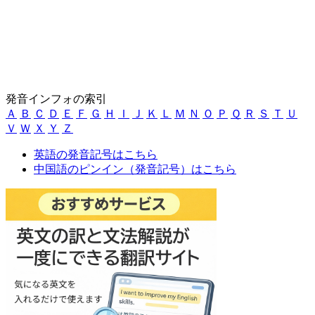
発音インフォの索引
Ａ
Ｂ
Ｃ
Ｄ
Ｅ
Ｆ
Ｇ
Ｈ
Ｉ
Ｊ
Ｋ
Ｌ
Ｍ
Ｎ
Ｏ
Ｐ
Ｑ
Ｒ
Ｓ
Ｔ
Ｕ
Ｖ
Ｗ
Ｘ
Ｙ
Ｚ
英語の発音記号はこちら
中国語のピンイン（発音記号）はこちら