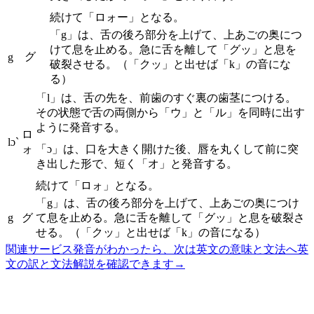
続けて「ロォー」となる。
「g」は、舌の後ろ部分を上げて、上あごの奥につ
けて息を止める。急に舌を離して「グッ」と息を
グ
g
破裂させる。（「クッ」と出せば「k」の音にな
る）
「l」は、舌の先を、前歯のすぐ裏の歯茎につける。
その状態で舌の両側から「ウ」と「ル」を同時に出す
ように発音する。
ロ
lɔ`
ォ
「ɔ」は、口を大きく開けた後、唇を丸くして前に突
き出した形で、短く「オ」と発音する。
続けて「ロォ」となる。
「g」は、舌の後ろ部分を上げて、上あごの奥につけ
g
グ
て息を止める。急に舌を離して「グッ」と息を破裂さ
せる。（「クッ」と出せば「k」の音になる）
関連サービス
発音がわかったら、次は英文の意味と文法へ
英
文の訳と文法解説を確認できます
→