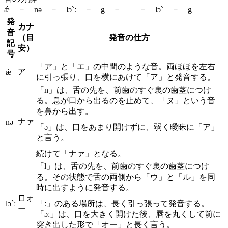
ǽ － nə － lɔ`ː － g － | － lɔ` － g
発
カナ
音
（目
発音の仕方
記
安）
号
「ア」と「エ」の中間のような音。両ほほを左右
ア
ǽ
に引っ張り、口を横にあけて「ア」と発音する。
「n」は、舌の先を、前歯のすぐ裏の歯茎につけ
る。息が口から出るのを止めて、「ヌ」という音
を鼻から出す。
ナァ
nə
「ə」は、口をあまり開けずに、弱く曖昧に「ア」
と言う。
続けて「ナァ」となる。
「l」は、舌の先を、前歯のすぐ裏の歯茎につけ
る。その状態で舌の両側から「ウ」と「ル」を同
時に出すように発音する。
ロォ
lɔ`ː
「ː」のある場所は、長く引っ張って発音する。
ー
「ɔː」は、口を大きく開けた後、唇を丸くして前に
突き出した形で「オー」と長く言う。