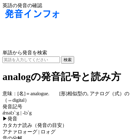
英語の発音の確認
単語から発音を検索
analogの発音記号と読み方
意味：
[名]
＝analogue.
[形]
相似型の, アナログ（式）の
（⇔digital）
発音記号
ǽnəlɔ`ːg | -lɔ`g
▶
発音
カタカナ読み（発音の目安）
アナァロォーグ | ロォグ
音の分解