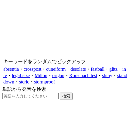
キーワードをランダムでピックアップ
absentia
・
crosspost
・
cuneiform
・
desolate
・
fastball
・
glitz
・
in
re
・
legal-size
・
Milton
・
origan
・
Rorschach test
・
shiny
・
stand
down
・
steric
・
stormproof
単語から発音を検索