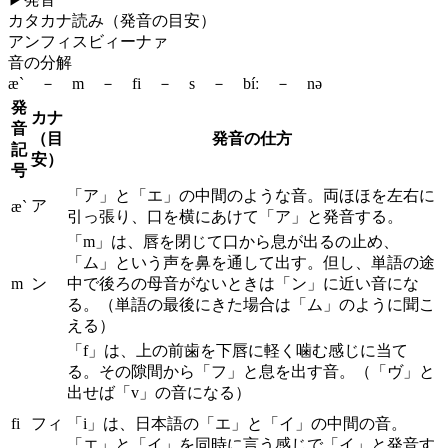
カタカナ読み（発音の目安）
アンフィスビィーナァ
音の分解
æ` － m － fi － s － bíː － nə
発
カナ
音
（目
発音の仕方
記
安）
号
「ア」と「エ」の中間のような音。両ほほを左右に
ア
æ`
引っ張り、口を横にあけて「ア」と発音する。
「m」は、唇を閉じて口から息が出るの止め、
「ム」という声を鼻を通して出す。但し、単語の途
m
ン
中で後ろの母音がないときは「ン」に近い音にな
る。（単語の最後にきた場合は「ム」のように聞こ
える）
「f」は、上の前歯を下唇に軽く噛む感じに当て
る。その隙間から「フ」と息を出す音。（「ヴ」と
出せば「v」の音になる）
fi
フィ
「i」は、日本語の「エ」と「イ」の中間の音。
「エ」と「イ」を同時に言う感じで「イ」と発音す