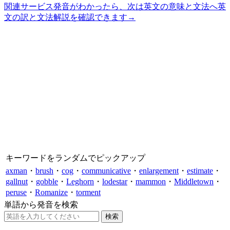
関連サービス
発音がわかったら、次は英文の意味と文法へ
英
文の訳と文法解説を確認できます
→
キーワードをランダムでピックアップ
axman
・
brush
・
cog
・
communicative
・
enlargement
・
estimate
・
gallnut
・
gobble
・
Leghorn
・
lodestar
・
mammon
・
Middletown
・
peruse
・
Romanize
・
torment
単語から発音を検索