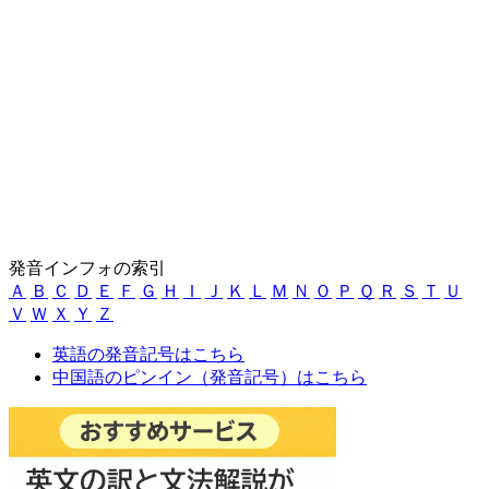
発音インフォの索引
Ａ
Ｂ
Ｃ
Ｄ
Ｅ
Ｆ
Ｇ
Ｈ
Ｉ
Ｊ
Ｋ
Ｌ
Ｍ
Ｎ
Ｏ
Ｐ
Ｑ
Ｒ
Ｓ
Ｔ
Ｕ
Ｖ
Ｗ
Ｘ
Ｙ
Ｚ
英語の発音記号はこちら
中国語のピンイン（発音記号）はこちら