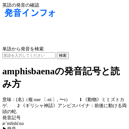
英語の発音の確認
単語から発音を検索
amphisbaenaの発音記号と読
み方
意味：
[名]
（複-nae
〔-niː〕
, 〜s）
1
《動物》ミミズトカ
ゲ.
2
《ギリシャ神話》アンビスバイナ：前後に動ける両
頭の蛇.
発音記号
æ`mfisbíːnə
▶
発音