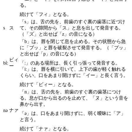
る。
続けて「フィ」となる。
「s」は、舌の先を、前歯のすぐ裏の歯茎に近づけ
s
ス
て、その隙間から「ス」と息を出して発音する。
（「ズ」と出せば「z」の音になる）
「b」は、唇を閉じて息を止める。その状態から急
に「ブッ」と唇を破裂させて発音する。（「プッ」
と出せば「p」の音になる）
ビィ
bíː
「ː」のある場所は、長く引っ張って発音する。
ー
「iː」は、唇を横に引いて、上下の歯が軽く触れる
くらい、口をあまり開けずに「イー」と長く言う。
続けて「ビィー」となる。
「n」は、舌の先を、前歯のすぐ裏の歯茎につけ
る。息が口から出るのを止めて、「ヌ」という音を
鼻から出す。
ナァ
nə
「ə」は、口をあまり開けずに、弱く曖昧に「ア」
と言う。
続けて「ナァ」となる。