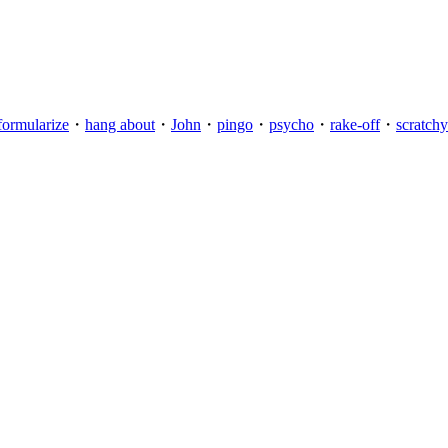
formularize
・
hang about
・
John
・
pingo
・
psycho
・
rake-off
・
scratchy