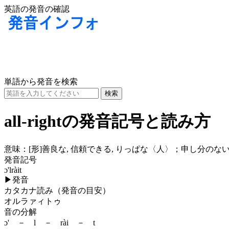
英語の発音の確認
単語から発音を検索
all-rightの発音記号と読み方
意味：
[形]
善良な, 信頼できる, りっぱな〈人〉；申し分のない〈
発音記号
ɔ'lràit
▶
発音
カタカナ読み（発音の目安）
オルラァィトゥ
音の分解
ɔ' － l － rài － t