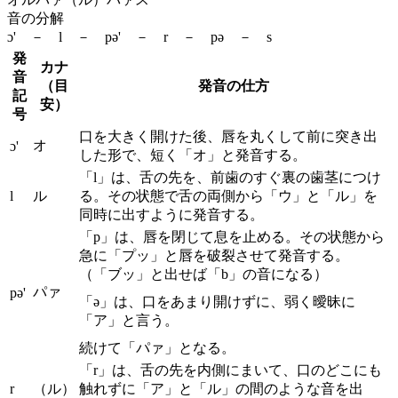
音の分解
ɔ' － l － pə' － r － pə － s
発
カナ
音
（目
発音の仕方
記
安）
号
口を大きく開けた後、唇を丸くして前に突き出
オ
ɔ'
した形で、短く「オ」と発音する。
「l」は、舌の先を、前歯のすぐ裏の歯茎につけ
l
ル
る。その状態で舌の両側から「ウ」と「ル」を
同時に出すように発音する。
「p」は、唇を閉じて息を止める。その状態から
急に「プッ」と唇を破裂させて発音する。
（「ブッ」と出せば「b」の音になる）
パァ
pə'
「ə」は、口をあまり開けずに、弱く曖昧に
「ア」と言う。
続けて「パァ」となる。
「r」は、舌の先を内側にまいて、口のどこにも
r
（ル）
触れずに「ア」と「ル」の間のような音を出