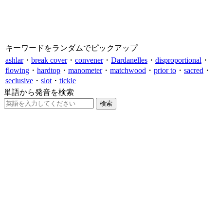
キーワードをランダムでピックアップ
ashlar
・
break cover
・
convener
・
Dardanelles
・
disproportional
・
flowing
・
hardtop
・
manometer
・
matchwood
・
prior to
・
sacred
・
seclusive
・
slot
・
tickle
単語から発音を検索