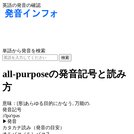
英語の発音の確認
単語から発音を検索
all-purposeの発音記号と読み
方
意味：
[形]
あらゆる目的にかなう, 万能の.
発音記号
ɔ'lpə'rpəs
▶
発音
カタカナ読み（発音の目安）
オルパァ（ル）パァス