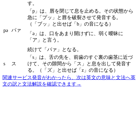
す。
「p」は、唇を閉じて息を止める。その状態から
急に「プッ」と唇を破裂させて発音する。
（「ブッ」と出せば「b」の音になる）
パァ
pə
「ə」は、口をあまり開けずに、弱く曖昧に
「ア」と言う。
続けて「パァ」となる。
「s」は、舌の先を、前歯のすぐ裏の歯茎に近づ
s
ス
けて、その隙間から「ス」と息を出して発音す
る。（「ズ」と出せば「z」の音になる）
関連サービス
発音がわかったら、次は英文の意味と文法へ
英
文の訳と文法解説を確認できます
→