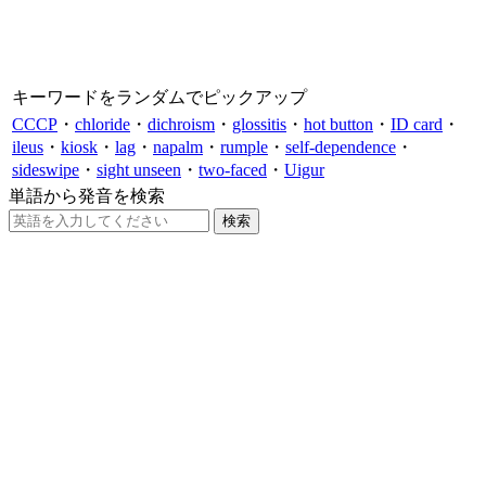
キーワードをランダムでピックアップ
CCCP
・
chloride
・
dichroism
・
glossitis
・
hot button
・
ID card
・
ileus
・
kiosk
・
lag
・
napalm
・
rumple
・
self-dependence
・
sideswipe
・
sight unseen
・
two-faced
・
Uigur
単語から発音を検索