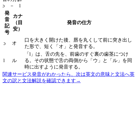
ɔ － l
発
カナ
音
（目
発音の仕方
記
安）
号
口を大きく開けた後、唇を丸くして前に突き出し
オ
ɔ
た形で、短く「オ」と発音する。
「l」は、舌の先を、前歯のすぐ裏の歯茎につけ
l
ル
る。その状態で舌の両側から「ウ」と「ル」を同
時に出すように発音する。
関連サービス
発音がわかったら、次は英文の意味と文法へ
英
文の訳と文法解説を確認できます
→