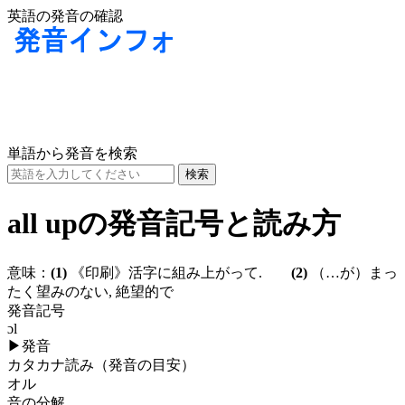
英語の発音の確認
単語から発音を検索
all upの発音記号と読み方
意味：
(1)
《印刷》活字に組み上がって.
(2)
（…が）まっ
たく望みのない, 絶望的で
発音記号
ɔl
▶
発音
カタカナ読み（発音の目安）
オル
音の分解