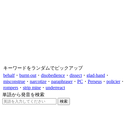
キーワードをランダムでピックアップ
behalf
・
burnt-out
・
disobedience
・
dissect
・
glad-hand
・
misconstrue
・
narcotize
・
paraphraser
・
PC
・
Perseus
・
policier
・
rompers
・
strip mine
・
underreact
単語から発音を検索