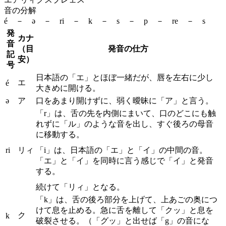
音の分解
é － ə － ri － k － s － p － re － s
発
カナ
音
（目
発音の仕方
記
安）
号
日本語の「エ」とほぼ一緒だが、唇を左右に少し
エ
é
大きめに開ける。
ə
ア
口をあまり開けずに、弱く曖昧に「ア」と言う。
「r」は、舌の先を内側にまいて、口のどこにも触
れずに「ル」のような音を出し、すぐ後ろの母音
に移動する。
ri
リィ
「i」は、日本語の「エ」と「イ」の中間の音。
「エ」と「イ」を同時に言う感じで「イ」と発音
する。
続けて「リィ」となる。
「k」は、舌の後ろ部分を上げて、上あごの奥につ
けて息を止める。急に舌を離して「クッ」と息を
ク
k
破裂させる。（「グッ」と出せば「g」の音にな