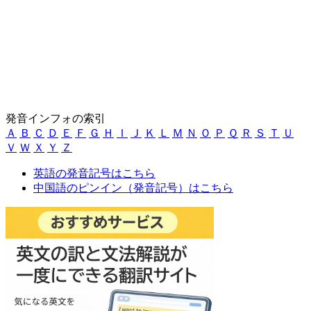
発音インフォの索引
Ａ
Ｂ
Ｃ
Ｄ
Ｅ
Ｆ
Ｇ
Ｈ
Ｉ
Ｊ
Ｋ
Ｌ
Ｍ
Ｎ
Ｏ
Ｐ
Ｑ
Ｒ
Ｓ
Ｔ
Ｕ
Ｖ
Ｗ
Ｘ
Ｙ
Ｚ
英語の発音記号はこちら
中国語のピンイン（発音記号）はこちら