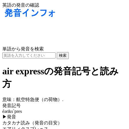
英語の発音の確認
単語から発音を検索
air expressの発音記号と読み
方
意味：
航空特急便（の荷物）.
発音記号
éəriks`pres
▶
発音
カタカナ読み（発音の目安）
エアリィクスプレェス