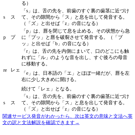
る）
「s」は、舌の先を、前歯のすぐ裏の歯茎に近づけ
s
ス
て、その隙間から「ス」と息を出して発音する。
（「ズ」と出せば「z」の音になる）
「p」は、唇を閉じて息を止める。その状態から急
p
プ
に「プッ」と唇を破裂させて発音する。（「ブ
ッ」と出せば「b」の音になる）
「r」は、舌の先を内側にまいて、口のどこにも触
れずに「ル」のような音を出し、すぐ後ろの母音
に移動する。
レェ
re
「e」は、日本語の「エ」とほぼ一緒だが、唇を左
右に少し大きめに開ける。
続けて「レェ」となる。
「s」は、舌の先を、前歯のすぐ裏の歯茎に近づけ
s
ス
て、その隙間から「ス」と息を出して発音する。
（「ズ」と出せば「z」の音になる）
関連サービス
発音がわかったら、次は英文の意味と文法へ
英
文の訳と文法解説を確認できます
→