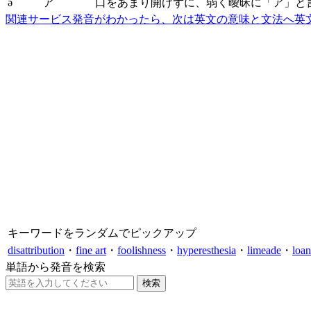
ə
ア
口をあまり開けずに、弱く曖昧に「ア」と
関連サービス
発音がわかったら、次は英文の意味と文法へ
英
キーワードをランダムでピックアップ
disattribution
・
fine art
・
foolishness
・
hyperesthesia
・
limeade
・
loan
単語から発音を検索