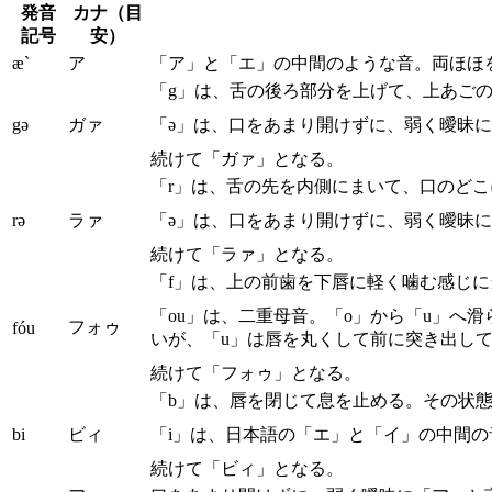
発音
カナ（目
記号
安）
æ`
ア
「ア」と「エ」の中間のような音。両ほほ
「g」は、舌の後ろ部分を上げて、上あご
gə
ガァ
「ə」は、口をあまり開けずに、弱く曖昧
続けて「ガァ」となる。
「r」は、舌の先を内側にまいて、口のど
rə
ラァ
「ə」は、口をあまり開けずに、弱く曖昧
続けて「ラァ」となる。
「f」は、上の前歯を下唇に軽く噛む感じ
「ou」は、二重母音。「o」から「u」へ
フォゥ
fóu
いが、「u」は唇を丸くして前に突き出し
続けて「フォゥ」となる。
「b」は、唇を閉じて息を止める。その状
bi
ビィ
「i」は、日本語の「エ」と「イ」の中間
続けて「ビィ」となる。