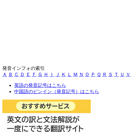
発音インフォの索引
Ａ
Ｂ
Ｃ
Ｄ
Ｅ
Ｆ
Ｇ
Ｈ
Ｉ
Ｊ
Ｋ
Ｌ
Ｍ
Ｎ
Ｏ
Ｐ
Ｑ
Ｒ
Ｓ
Ｔ
Ｕ
Ｖ
英語の発音記号はこちら
中国語のピンイン（発音記号）はこちら