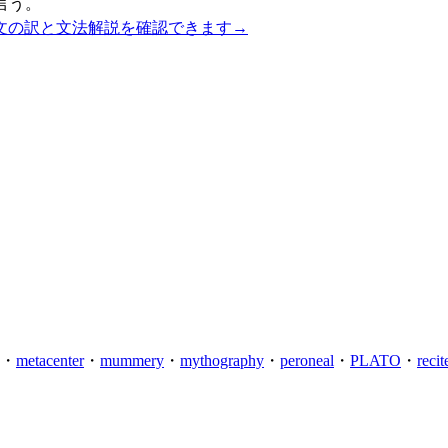
言う。
文の訳と文法解説を確認できます
→
・
metacenter
・
mummery
・
mythography
・
peroneal
・
PLATO
・
recit