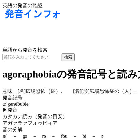
英語の発音の確認
単語から発音を検索
agoraphobiaの発音記号と読
意味：
[名]
広場恐怖（症）.
[名]
[形]
広場恐怖症の（人）.
発音記号
æ`gərəfóubiə
▶
発音
カタカナ読み（発音の目安）
アガァラァフォゥビィア
音の分解
æ` － gə － rə － fóu － bi － ə