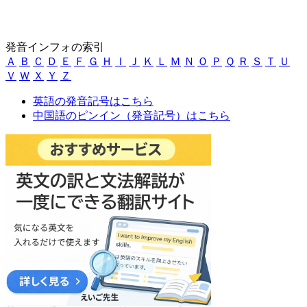
発音インフォの索引
Ａ
Ｂ
Ｃ
Ｄ
Ｅ
Ｆ
Ｇ
Ｈ
Ｉ
Ｊ
Ｋ
Ｌ
Ｍ
Ｎ
Ｏ
Ｐ
Ｑ
Ｒ
Ｓ
Ｔ
Ｕ
Ｖ
Ｗ
Ｘ
Ｙ
Ｚ
英語の発音記号はこちら
中国語のピンイン（発音記号）はこちら