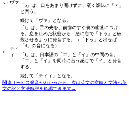
ヴァ
və
「ə」は、口をあまり開けずに、弱く曖昧に「ア」
と言う。
続けて「ヴァ」となる。
「t」は、舌の先を、前歯のすぐ裏の歯茎につけ
る。息を止めた状態から、急に息で「トゥ」と破
裂させるように発音する。（「ドゥ」と出せば
「d」の音になる）
ティ
ti
ィ
「i」は、日本語の「エ」と「イ」の中間の音。
「エ」と「イ」を同時に言う感じで「イ」と発音
する。
続けて「ティィ」となる。
関連サービス
発音がわかったら、次は英文の意味と文法へ
英
文の訳と文法解説を確認できます
→