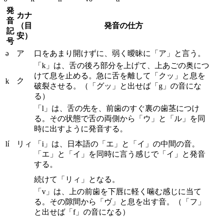
発
カナ
音
（目
発音の仕方
記
安）
号
ə
ア
口をあまり開けずに、弱く曖昧に「ア」と言う。
「k」は、舌の後ろ部分を上げて、上あごの奥につ
けて息を止める。急に舌を離して「クッ」と息を
ク
k
破裂させる。（「グッ」と出せば「g」の音にな
る）
「l」は、舌の先を、前歯のすぐ裏の歯茎につけ
る。その状態で舌の両側から「ウ」と「ル」を同
時に出すように発音する。
lí
リィ
「i」は、日本語の「エ」と「イ」の中間の音。
「エ」と「イ」を同時に言う感じで「イ」と発音
する。
続けて「リィ」となる。
「v」は、上の前歯を下唇に軽く噛む感じに当て
る。その隙間から「ヴ」と息を出す音。（「フ」
と出せば「f」の音になる）