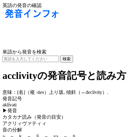
英語の発音の確認
単語から発音を検索
acclivityの発音記号と読み方
意味：
[名]
（複 -ties）上り坂, 傾斜（⇔declivity）.
発音記号
əklívəti
▶
発音
カタカナ読み（発音の目安）
アクリィヴァティィ
音の分解
ə － k － lí － və － ti