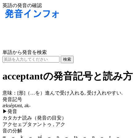
英語の発音の確認
単語から発音を検索
acceptantの発音記号と読み方
意味：
[形]
（…を）進んで受け入れる, 受け入れやすい.
発音記号
æksépt
ə
nt, ək-
▶
発音
カタカナ読み（発音の目安）
アクセェプタァントゥ , アク
音の分解
æ － k － sé － p － tə － n － t － ,