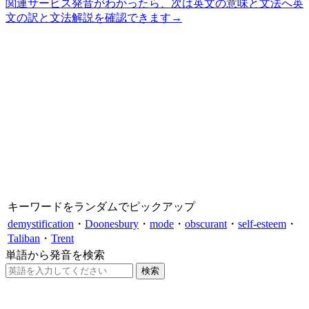
関連サービス
発音がわかったら、次は英文の意味と文法へ
英
文の訳と文法解説を確認できます
→
キーワードをランダムでピックアップ
demystification
・
Doonesbury
・
mode
・
obscurant
・
self-esteem
・
Taliban
・
Trent
単語から発音を検索