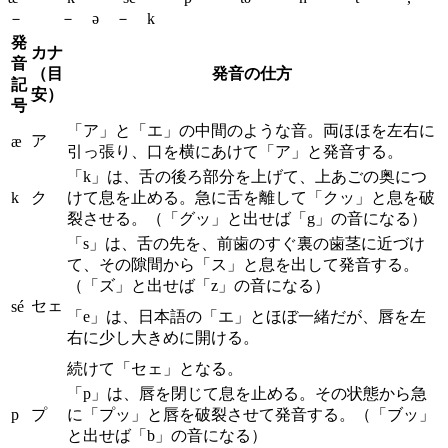
－ － ə － k
発
カナ
音
（目
発音の仕方
記
安）
号
「ア」と「エ」の中間のような音。両ほほを左右に
ア
æ
引っ張り、口を横にあけて「ア」と発音する。
「k」は、舌の後ろ部分を上げて、上あごの奥につ
k
ク
けて息を止める。急に舌を離して「クッ」と息を破
裂させる。（「グッ」と出せば「g」の音になる）
「s」は、舌の先を、前歯のすぐ裏の歯茎に近づけ
て、その隙間から「ス」と息を出して発音する。
（「ズ」と出せば「z」の音になる）
セェ
sé
「e」は、日本語の「エ」とほぼ一緒だが、唇を左
右に少し大きめに開ける。
続けて「セェ」となる。
「p」は、唇を閉じて息を止める。その状態から急
p
プ
に「プッ」と唇を破裂させて発音する。（「ブッ」
と出せば「b」の音になる）