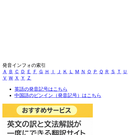
発音インフォの索引
Ａ
Ｂ
Ｃ
Ｄ
Ｅ
Ｆ
Ｇ
Ｈ
Ｉ
Ｊ
Ｋ
Ｌ
Ｍ
Ｎ
Ｏ
Ｐ
Ｑ
Ｒ
Ｓ
Ｔ
Ｕ
Ｖ
Ｗ
Ｘ
Ｙ
Ｚ
英語の発音記号はこちら
中国語のピンイン（発音記号）はこちら