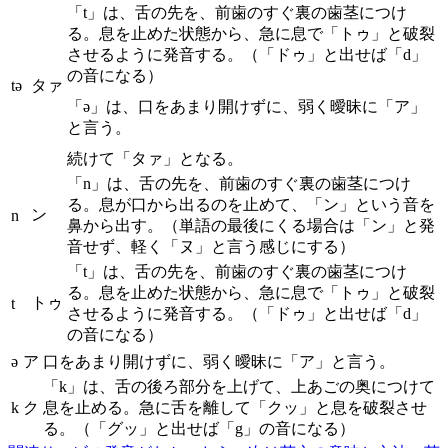
「t」は、舌の先を、前歯のすぐ裏の歯茎につけ
る。息を止めた状態から、急に息で「トゥ」と破裂
させるように発音する。（「ドゥ」と出せば「d」
の音になる）
tə
タァ
「ə」は、口をあまり開けずに、弱く曖昧に「ア」
と言う。
続けて「タァ」となる。
「n」は、舌の先を、前歯のすぐ裏の歯茎につけ
る。息が口から出るのを止めて、「ン」という音を
ン
n
鼻から出す。（単語の最後にくる場合は「ン」と発
音せず、軽く「ヌ」と言う感じにする）
「t」は、舌の先を、前歯のすぐ裏の歯茎につけ
る。息を止めた状態から、急に息で「トゥ」と破裂
トゥ
t
させるように発音する。（「ドゥ」と出せば「d」
の音になる）
ə
ア
口をあまり開けずに、弱く曖昧に「ア」と言う。
「k」は、舌の後ろ部分を上げて、上あごの奥につけて
k
ク
息を止める。急に舌を離して「クッ」と息を破裂させ
る。（「グッ」と出せば「g」の音になる）