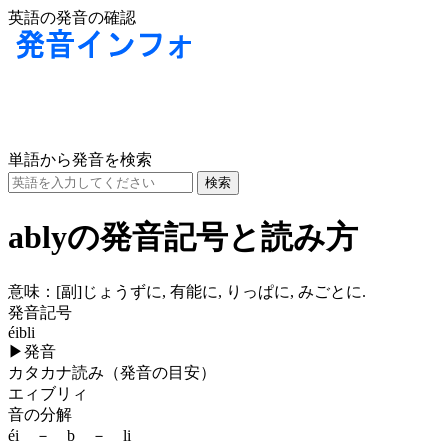
英語の発音の確認
単語から発音を検索
ablyの発音記号と読み方
意味：
[副]
じょうずに, 有能に, りっぱに, みごとに.
発音記号
éibli
▶
発音
カタカナ読み（発音の目安）
エィブリィ
音の分解
éi － b － li