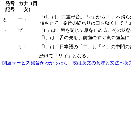
発音
カナ（目
記号
安）
「ei」は、二重母音。「e」から「i」へ
エィ
éi
張させて、発音の終わりは口を狭くして「
b
ブ
「b」は、唇を閉じて息を止める。その状
「l」は、舌の先を、前歯のすぐ裏の歯茎
li
リィ
「i」は、日本語の「エ」と「イ」の中間
続けて「リィ」となる。
関連サービス
発音がわかったら、次は英文の意味と文法へ
英