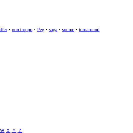
ffer
・
non troppo
・
Peg
・
saga
・
spume
・
turnaround
Ｗ
Ｘ
Ｙ
Ｚ