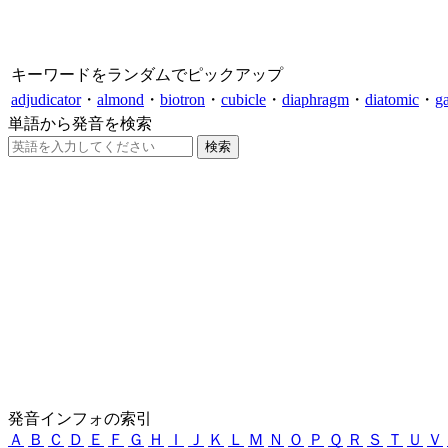
キーワードをランダムでピックアップ
adjudicator
・
almond
・
biotron
・
cubicle
・
diaphragm
・
diatomic
・
ga
単語から発音を検索
発音インフォの索引
Ａ
Ｂ
Ｃ
Ｄ
Ｅ
Ｆ
Ｇ
Ｈ
Ｉ
Ｊ
Ｋ
Ｌ
Ｍ
Ｎ
Ｏ
Ｐ
Ｑ
Ｒ
Ｓ
Ｔ
Ｕ
Ｖ